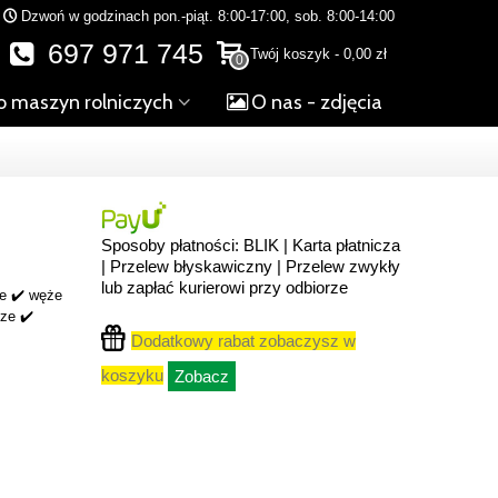
Dzwoń w godzinach pon.-piąt. 8:00-17:00, sob. 8:00-14:00
697 971 745
Twój koszyk
-
0,00 zł
0
o maszyn rolniczych
O nas - zdjęcia
Sposoby płatności: BLIK | Karta płatnicza
| Przelew błyskawiczny | Przelew zwykły
lub zapłać kurierowi przy odbiorze
ne ✔️ węże
cze ✔️
Dodatkowy rabat zobaczysz w
koszyku
Zobacz