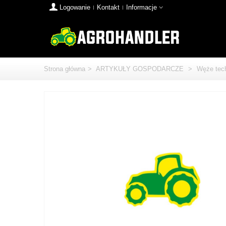
Logowanie
Kontakt
Informacje
Strona główna
>
ARTYKUŁY GOSPODARCZE
>
Węże tec