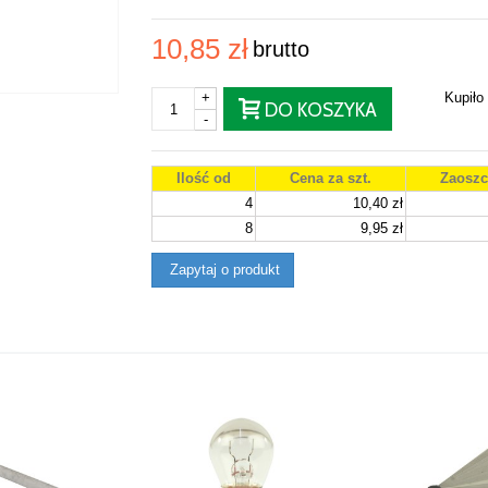
10,85 zł
brutto
+
Kupiło
DO KOSZYKA
-
Ilość od
Cena za szt.
Zaoszc
4
10,40 zł
8
9,95 zł
Zapytaj o produkt