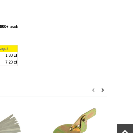
800+
osób
zędź
1,80 zł
7,20 zł