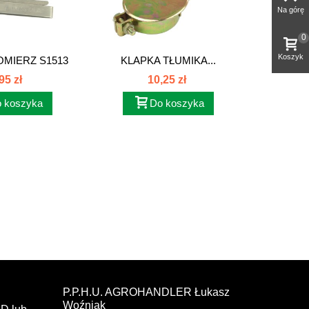
Na górę
0
Koszyk
OMIERZ S1513
KLAPKA TŁUMIKA...
DŹ
95 zł
10,25 zł
 koszyka
Do koszyka
P.P.H.U. AGROHANDLER Łukasz
Woźniak