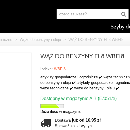
Szyby d
hniczne
>
Węże do benzyny i oleju
>
WĄŻ DO BENZYNY FI 8 WBFI8
WĄŻ DO BENZYNY FI 8 WBFI8
Indeks:
WBFI8
artykuły gospodarcze i ogrodnicze ✔️ węże technicz
do benzyny i oleju ✔️ artykuły gospodarcze i ogrodni
węże techniczne ✔️ węże do benzyny i oleju ✔️
Dostępny w magazynie A B (E/051/e)
Duża ilość w magazynie
już od 16,95 zł
Dostawa
Sprawdź koszt wysyłki