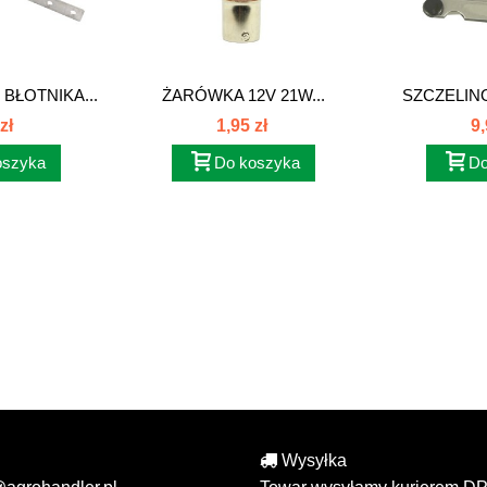
BŁOTNIKA...
ŻARÓWKA 12V 21W...
SZCZELIN
zł
1,95 zł
9,
oszyka
Do koszyka
Do
Wysyłka