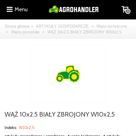
Menu
0
Strona główna
>
ARTYKUŁY GOSPODARCZE
>
Węże techniczne
>
Węże pozostałe
>
WĄŻ 10x2.5 BIAŁY ZBROJONY W10x2,5
WĄŻ 10x2.5 BIAŁY ZBROJONY W10x2,5
Indeks:
W10x2,5