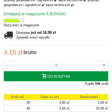
artykuły gospodarcze i ogrodnicze ✔️ węże techniczne ✔️ artykuły
gospodarcze i ogrodnicze ✔️ węże techniczne ✔️
Dostępny w magazynie A (E/042/e)
Duża ilość w magazynie
już od 16,95 zł
Dostawa
Sprawdź koszt wysyłki
4,15 zł
brutto
-
+
DO KOSZYKA
Kupiło
146
osób
Ilość od
Cena za szt.
Zaoszczędź
20
3,90 zł
5,00 zł
40
3,65 zł
20,00 zł