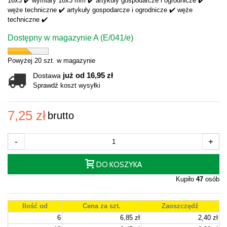
16x3 ✔️ wymiary 16x3 mm ✔️ artykuły gospodarcze i ogrodnicze ✔️
węże techniczne ✔️ artykuły gospodarcze i ogrodnicze ✔️ węże
techniczne ✔️
Dostępny w magazynie A (E/041/e)
Powyżej 20 szt. w magazynie
już od 16,95 zł
Dostawa
Sprawdź koszt wysyłki
7,25 zł
brutto
-
+
DO KOSZYKA
Kupiło
47
osób
Ilość od
Cena za szt.
Zaoszczędź
6
6,85 zł
2,40 zł