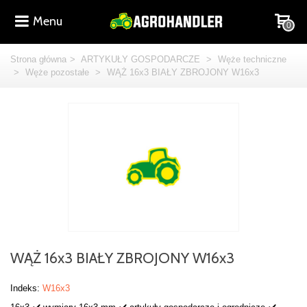
Menu
0
Strona główna
>
ARTYKUŁY GOSPODARCZE
>
Węże techniczne
>
Węże pozostałe
>
WĄŻ 16x3 BIAŁY ZBROJONY W16x3
WĄŻ 16x3 BIAŁY ZBROJONY W16x3
Indeks:
W16x3