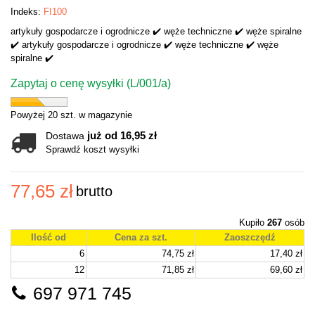
Indeks:
FI100
artykuły gospodarcze i ogrodnicze ✔️ węże techniczne ✔️ węże spiralne
✔️ artykuły gospodarcze i ogrodnicze ✔️ węże techniczne ✔️ węże
spiralne ✔️
Zapytaj o cenę wysyłki (L/001/a)
Powyżej 20 szt. w magazynie
już od 16,95 zł
Dostawa
Sprawdź koszt wysyłki
77,65 zł
brutto
Kupiło
267
osób
Ilość od
Cena za szt.
Zaoszczędź
6
74,75 zł
17,40 zł
12
71,85 zł
69,60 zł
697 971 745