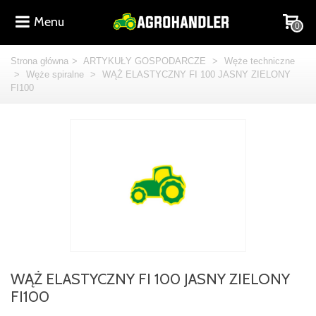
Menu
0
Strona główna
>
ARTYKUŁY GOSPODARCZE
>
Węże techniczne
>
Węże spiralne
>
WĄŻ ELASTYCZNY FI 100 JASNY ZIELONY
FI100
WĄŻ ELASTYCZNY FI 100 JASNY ZIELONY
FI100