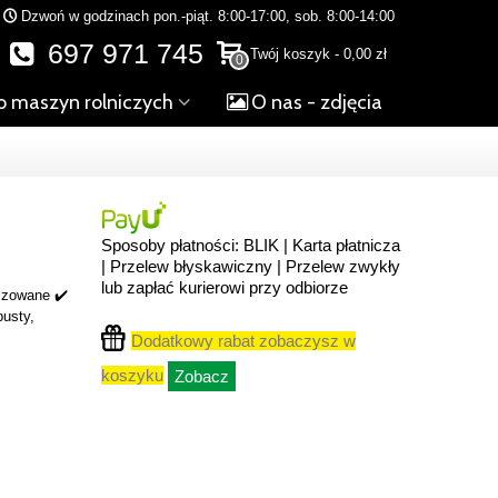
Dzwoń w godzinach pon.-piąt. 8:00-17:00, sob. 8:00-14:00
697 971 745
Twój koszyk
-
0,00 zł
0
o maszyn rolniczych
O nas - zdjęcia
Sposoby płatności: BLIK | Karta płatnicza
| Przelew błyskawiczny | Przelew zwykły
lub zapłać kurierowi przy odbiorze
izowane ✔️
pusty,
Dodatkowy rabat zobaczysz w
koszyku
Zobacz