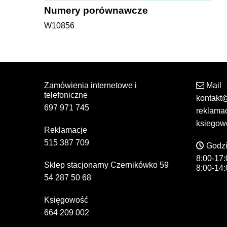
Numery porównawcze
W10856
Zamówienia internetowe i
Mail
telefoniczne
kontakt
697 971 745
reklama
ksiegow
Reklamacje
515 387 709
Godzi
8:00-17:
Sklep stacjonarny Czernikówko 59
8:00-14:
54 287 50 68
Księgowość
664 209 002