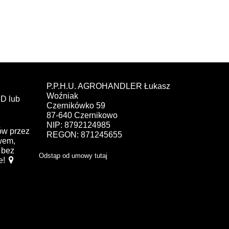
P.P.H.U. AGROHANDLER Łukasz
Woźniak
D lub
Czernikówko 59
87-640 Czernikowo
NIP: 8792124985
ów przez
REGON: 871245655
ewem,
bez
Odstąp od umowy tutaj
e!