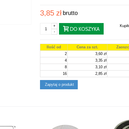
3,85 zł
brutto
+
Kupi
DO KOSZYKA
-
Ilość od
Cena za szt.
Zaoszc
2
3,60 zł
4
3,35 zł
8
3,10 zł
16
2,85 zł
Zapytaj o produkt