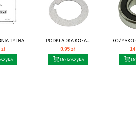
NIA TYLNA
PODKŁADKA KOŁA...
ŁOŻYSKO 
OWY...
C3FA
 zł
0,95 zł
14
oszyka
Do koszyka
Do