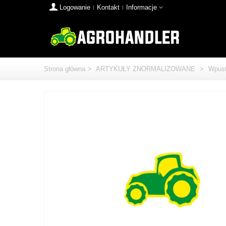
Logowanie
Kontakt
Informacje
Strona główna
>
ARTYKUŁY ZNORMALIZOWANE
>
Wpust