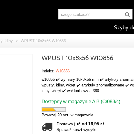
Szyby d
y, kliny
>
WPUST 10x8x56 W10856
WPUST 10x8x56 W10856
Indeks:
W10856
w10856 ✔️ wymiary 10x8x56 mm ✔️ artykuły znormal
wpusty, kliny, wkręt ✔️ artykuły znormalizowane ✔️ w
kliny, wkręt ✔️ wał korbowy c-360
Dostępny w magazynie A B (C/083/c)
Powyżej 20 szt. w magazynie
już od 16,95 zł
Dostawa
Sprawdź koszt wysyłki