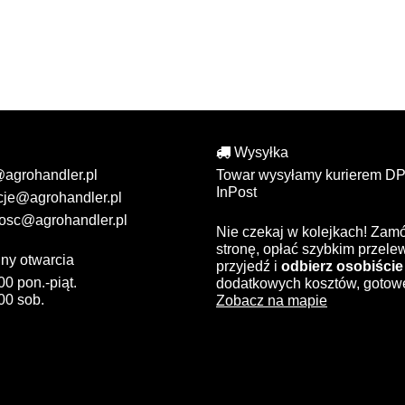
Wysyłka
@agrohandler.pl
Towar wysyłamy kurierem DP
InPost
cje@agrohandler.pl
osc@agrohandler.pl
Nie czekaj w kolejkach! Zam
stronę, opłać szybkim przel
ny otwarcia
przyjedź i
odbierz osobiście
00 pon.-piąt.
dodatkowych kosztów, gotow
00 sob.
Zobacz na mapie