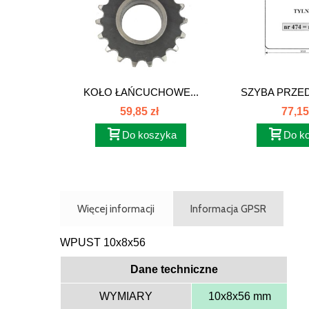
KOŁO ŁAŃCUCHOWE...
SZYBA PRZED
STARY N
59,85 zł
77,15
Do koszyka
Do k
Więcej informacji
Informacja GPSR
WPUST 10x8x56
Dane techniczne
WYMIARY
10x8x56 mm