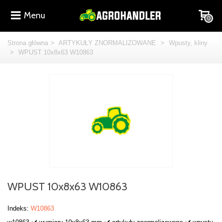
Menu
0
Strona główna
>
ARTYKUŁY ZNORMALIZOWANE
>
Wpusty, kliny
>
WPUST 10x8x63 W10863
WPUST 10x8x63 W10863
Indeks:
W10863