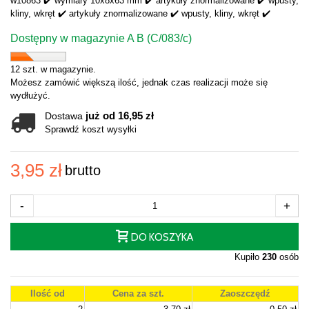
w10863 ✔️ wymiary 10x8x63 mm ✔️ artykuły znormalizowane ✔️ wpusty,
kliny, wkręt ✔️ artykuły znormalizowane ✔️ wpusty, kliny, wkręt ✔️
Dostępny w magazynie A B (C/083/c)
12 szt. w magazynie.
Możesz zamówić większą ilość, jednak czas realizacji może się
wydłużyć.
już od 16,95 zł
Dostawa
Sprawdź koszt wysyłki
3,95 zł
brutto
-
+
DO KOSZYKA
Kupiło
230
osób
Ilość od
Cena za szt.
Zaoszczędź