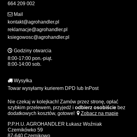
664 209 002
Mail
kontakt@agrohandler.pl
reklamacje@agrohandler.pl
ksiegowosc@agrohandler.pl
Godziny otwarcia
8:00-17:00 pon.-piąt.
8:00-14:00 sob.
Wysyłka
Towar wysyłamy kurierem DPD lub InPost
Nie czekaj w kolejkach! Zamów przez stronę, opłać
szybkim przelewem, przyjedź i
odbierz osobiście
bez
dodatkowych kosztów, gotowe!
Zobacz na mapie
P.P.H.U. AGROHANDLER Łukasz Woźniak
Czernikówko 59
87-640 Czernikowo