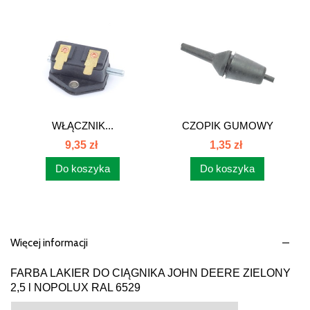
WŁĄCZNIK...
CZOPIK GUMOWY
MASKI C-330...
9,35 zł
1,35 zł
Do koszyka
Do koszyka
Więcej informacji
FARBA LAKIER DO CIĄGNIKA JOHN DEERE ZIELONY
2,5 l NOPOLUX RAL 6529