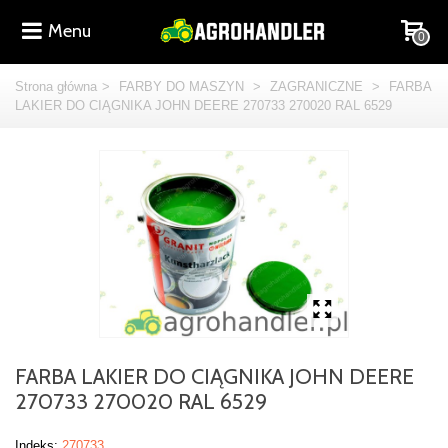
Menu
0
Strona główna
>
FARBY DO MASZYN
>
ZAGRANICZNE
>
FARBA
LAKIER DO CIĄGNIKA JOHN DEERE 270733 270020 RAL 6529
FARBA LAKIER DO CIĄGNIKA JOHN DEERE
270733 270020 RAL 6529
Indeks:
270733