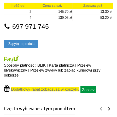
Ilość od
Cena za szt.
Zaoszczędź
2
145,70 zł
13,30 zł
4
139,05 zł
53,20 zł
697 971 745
Zapytaj o produkt
Sposoby płatności: BLIK | Karta płatnicza | Przelew
błyskawiczny | Przelew zwykły lub zapłać kurierowi przy
odbiorze
Dodatkowy rabat zobaczysz w koszyku
Zobacz
Często wybierane z tym produktem