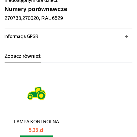
niedostępnym dla dzieci.
Numery porównawcze
270733,270020, RAL 6529
Informacja GPSR
Zobacz również
LAMPA KONTROLNA
ZIELONY LED
5,35 zł