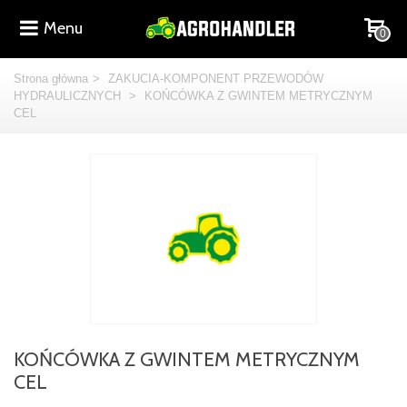
Menu
0
Strona główna
>
ZAKUCIA-KOMPONENT PRZEWODÓW
HYDRAULICZNYCH
>
KOŃCÓWKA Z GWINTEM METRYCZNYM
CEL
KOŃCÓWKA Z GWINTEM METRYCZNYM
CEL