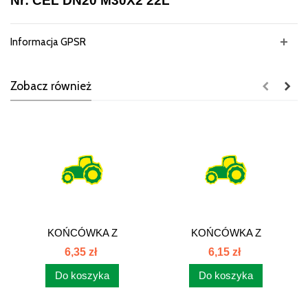
Nr: CEL DN20 M30X2 22L
Informacja GPSR
Zobacz również
KOŃCÓWKA Z
KOŃCÓWKA Z
GWINTEM
GWINTEM
6,35 zł
6,15 zł
METRYCZNYM CEL
METRYCZNYM CEL
Do koszyka
Do koszyka