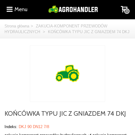
Menu
0
Strona główna
>
ZAKUCIA-KOMPONENT PRZEWODÓW
HYDRAULICZNYCH
>
KOŃCÓWKA TYPU JIC Z GNIAZDEM 74 DKJ
KOŃCÓWKA TYPU JIC Z GNIAZDEM 74 DKJ
Indeks:
DKJ 90 DN12 7/8