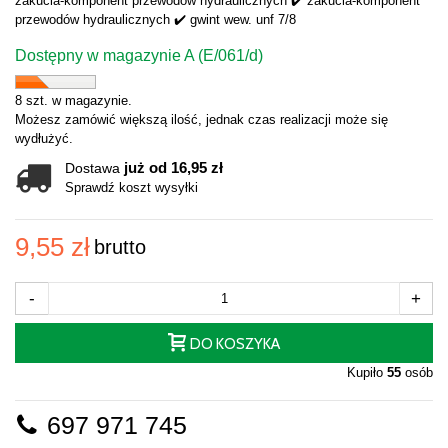
zakucia-komponent przewodów hydraulicznych ✔️ zakucia-komponent
przewodów hydraulicznych ✔️ gwint wew. unf 7/8
Dostępny w magazynie A (E/061/d)
8 szt. w magazynie.
Możesz zamówić większą ilość, jednak czas realizacji może się
wydłużyć.
już od 16,95 zł
Dostawa
Sprawdź koszt wysyłki
9,55 zł
brutto
-
+
DO KOSZYKA
Kupiło
55
osób
697 971 745