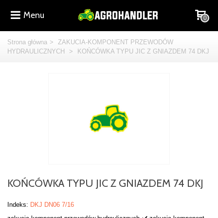
Menu
0
Strona główna
>
ZAKUCIA-KOMPONENT PRZEWODÓW
HYDRAULICZNYCH
>
KOŃCÓWKA TYPU JIC Z GNIAZDEM 74 DKJ
KOŃCÓWKA TYPU JIC Z GNIAZDEM 74 DKJ
Indeks:
DKJ DN06 7/16