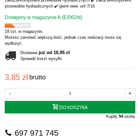
zakucia-komponent przewodów hydraulicznych ✔️ zakucia-komponent
przewodów hydraulicznych ✔️ gwint wew. unf 7/16
Dostępny w magazynie A (E/062/d)
19 szt. w magazynie.
Możesz zamówić większą ilość, jednak czas realizacji może się
wydłużyć.
już od 16,95 zł
Dostawa
Sprawdź koszt wysyłki
3,85 zł
brutto
-
+
DO KOSZYKA
Kupiły
54
osoby
697 971 745