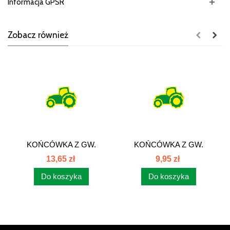
Informacja GPSR
Zobacz również
KOŃCÓWKA Z GW.
KOŃCÓWKA Z GW.
METR. I ORINGIEM...
METR. I ORINGIEM...
13,65 zł
9,95 zł
Do koszyka
Do koszyka