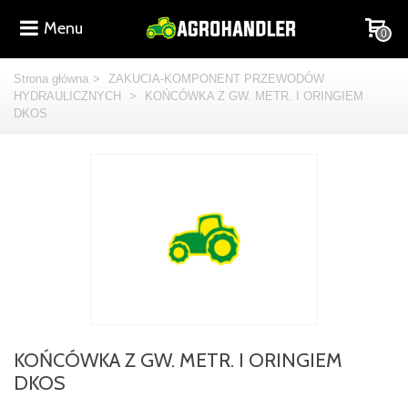
Menu
0
Strona główna
>
ZAKUCIA-KOMPONENT PRZEWODÓW
HYDRAULICZNYCH
>
KOŃCÓWKA Z GW. METR. I ORINGIEM
DKOS
KOŃCÓWKA Z GW. METR. I ORINGIEM
DKOS