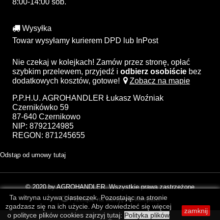
8:00-14:00 sob.
Wysyłka
Towar wysyłamy kurierem DPD lub InPost
Nie czekaj w kolejkach! Zamów przez stronę, opłać
szybkim przelewem, przyjedź i
odbierz osobiście
bez
dodatkowych kosztów, gotowe!
Zobacz na mapie
P.P.H.U. AGROHANDLER Łukasz Woźniak
Czernikówko 59
87-640 Czernikowo
NIP: 8792124985
REGON: 871245655
Odstąp od umowy tutaj
© 2020 by AGROHANDLER. Wszystkie prawa zastrzeżone
Ta witryna używa ciasteczek. Pozostając na stronie
Przełącz na wersję na komputer
zgadzasz się na ich użycie. Aby dowiedzieć się więcej
zamknij
o polityce plików cookies zajrzyj tutaj:
Polityka plików