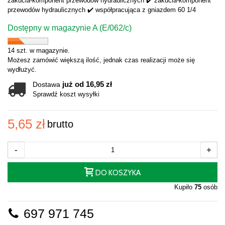
zakucia-komponent przewodów hydraulicznych ✔️ zakucia-komponent
przewodów hydraulicznych ✔️ współpracująca z gniazdem 60 1/4
Dostępny w magazynie A (E/062/c)
14 szt. w magazynie.
Możesz zamówić większą ilość, jednak czas realizacji może się
wydłużyć.
już od 16,95 zł
Dostawa
Sprawdź koszt wysyłki
5,65 zł
brutto
-
+
DO KOSZYKA
Kupiło
75
osób
697 971 745