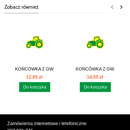
Zobacz również
KOŃCÓWKA Z GW.
KOŃCÓWKA Z GW.
CALOWYM BSP DKR
CALOWYM BSP DKR
12,65 zł
14,55 zł
Do koszyka
Do koszyka
Zamówienia internetowe i telefoniczne