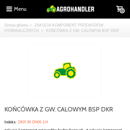
Menu
0
Strona główna
>
ZAKUCIA-KOMPONENT PRZEWODÓW
HYDRAULICZNYCH
>
KOŃCÓWKA Z GW. CALOWYM BSP DKR
KOŃCÓWKA Z GW. CALOWYM BSP DKR
Indeks:
DKR 90 DN06 1/4