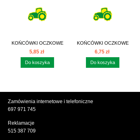
KOŃCÓWKI OCZKOWE
KOŃCÓWKI OCZKOWE
Z OTWOREM POD...
Z OTWOREM POD...
5,85 zł
6,75 zł
Do koszyka
Do koszyka
Zamówienia internetowe i telefoniczne
697 971 745
Reklamacje
515 387 709