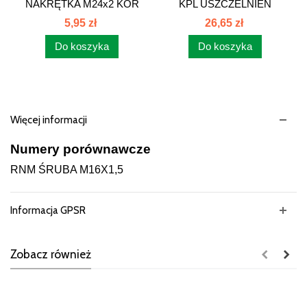
NAKRĘTKA M24x2 KOR
KPL USZCZELNIEŃ
BIZON...
POMPY...
5,95 zł
26,65 zł
Do koszyka
Do koszyka
Więcej informacji
Numery porównawcze
RNM ŚRUBA M16X1,5
Informacja GPSR
Zobacz również