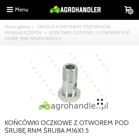
Menu
0
Strona główna
>
ZAKUCIA-KOMPONENT PRZEWODÓW
HYDRAULICZNYCH
>
KOŃCÓWKI OCZKOWE Z OTWOREM POD
ŚRUBĘ RNM ŚRUBA M16X1 5
KOŃCÓWKI OCZKOWE Z OTWOREM POD
ŚRUBĘ RNM ŚRUBA M16X1 5