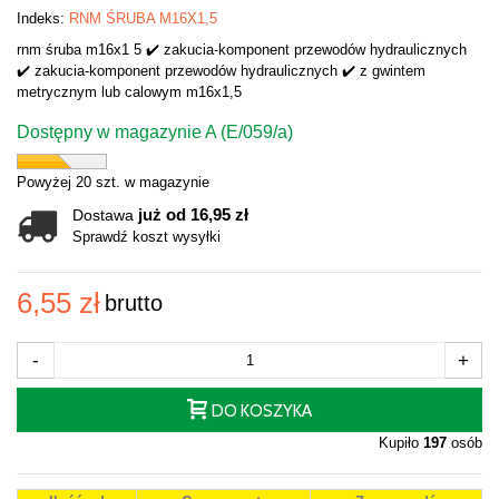
Indeks:
RNM ŚRUBA M16X1,5
rnm śruba m16x1 5 ✔️ zakucia-komponent przewodów hydraulicznych
✔️ zakucia-komponent przewodów hydraulicznych ✔️ z gwintem
metrycznym lub calowym m16x1,5
Dostępny w magazynie A (E/059/a)
Powyżej 20 szt. w magazynie
już od 16,95 zł
Dostawa
Sprawdź koszt wysyłki
6,55 zł
brutto
-
+
DO KOSZYKA
Kupiło
197
osób