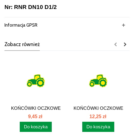
Nr: RNR DN10 D1/2
Informacja GPSR
Zobacz również
KOŃCÓWKI OCZKOWE
KOŃCÓWKI OCZKOWE
Z OTWOREM POD...
Z OTWOREM POD...
9,45 zł
12,25 zł
Do koszyka
Do koszyka