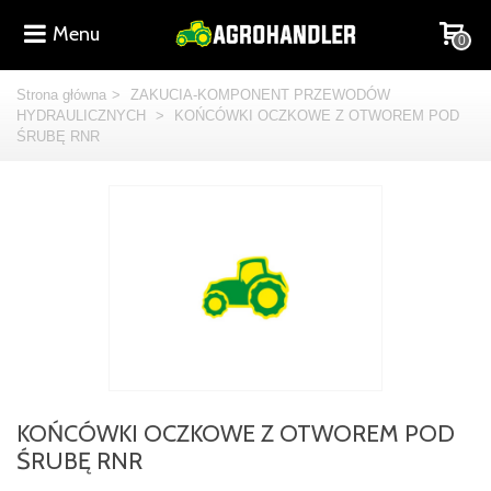
Menu
0
Strona główna
>
ZAKUCIA-KOMPONENT PRZEWODÓW
HYDRAULICZNYCH
>
KOŃCÓWKI OCZKOWE Z OTWOREM POD
ŚRUBĘ RNR
KOŃCÓWKI OCZKOWE Z OTWOREM POD
ŚRUBĘ RNR