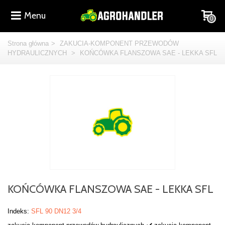
Menu
0
Strona główna
>
ZAKUCIA-KOMPONENT PRZEWODÓW
HYDRAULICZNYCH
>
KOŃCÓWKA FLANSZOWA SAE - LEKKA SFL
KOŃCÓWKA FLANSZOWA SAE - LEKKA SFL
Indeks:
SFL 90 DN12 3/4