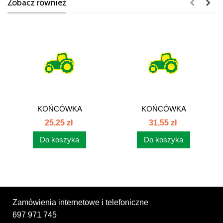
Zobacz również
KOŃCÓWKA
KOŃCÓWKA
FLANSZOWA SAE -
FLANSZOWA SAE -
25,25 zł
31,55 zł
LEKKA SFL
LEKKA SFL
Do koszyka
Do koszyka
Zamówienia internetowe i telefoniczne
697 971 745