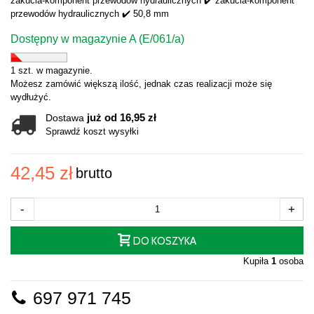
zakucia-komponent przewodów hydraulicznych ✔️ zakucia-komponent
przewodów hydraulicznych ✔️ 50,8 mm
Dostępny w magazynie A (E/061/a)
1 szt. w magazynie.
Możesz zamówić większą ilość, jednak czas realizacji może się
wydłużyć.
już od 16,95 zł
Dostawa
Sprawdź koszt wysyłki
42,45 zł
brutto
-
+
DO KOSZYKA
Kupiła
1
osoba
697 971 745