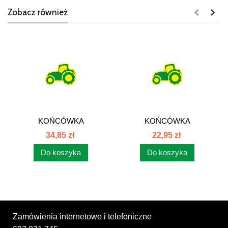
Zobacz również
KOŃCÓWKA
KOŃCÓWKA
FLANSZOWA SAE -
FLANSZOWA SAE -
34,85 zł
22,95 zł
LEKKA SFL
LEKKA SFL
Do koszyka
Do koszyka
Zamówienia internetowe i telefoniczne