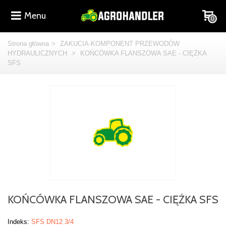
Menu
0
Strona główna
>
ZAKUCIA-KOMPONENT PRZEWODÓW
HYDRAULICZNYCH
>
KOŃCÓWKA FLANSZOWA SAE - CIĘŻKA
SFS
KOŃCÓWKA FLANSZOWA SAE - CIĘŻKA SFS
Indeks:
SFS DN12 3/4