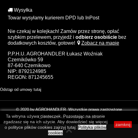
Wysyłka
Towar wysyłamy kurierem DPD lub InPost
Nie czekaj w kolejkach! Zamów przez stronę, opłać
szybkim przelewem, przyjedź i
odbierz osobiście
bez
dodatkowych kosztów, gotowe!
Zobacz na mapie
P.P.H.U. AGROHANDLER Łukasz Woźniak
Czernikówko 59
87-640 Czernikowo
NIP: 8792124985
REGON: 871245655
Odstąp od umowy tutaj
© 2020 by AGROHANDLER. Wszystkie prawa zastrzeżone
Ta witryna używa ciasteczek. Pozostając na stronie
Przełącz na wersję na komputer
zgadzasz się na ich użycie. Aby dowiedzieć się więcej
zamknij
o polityce plików cookies zajrzyj tutaj:
Polityka plików
cookies