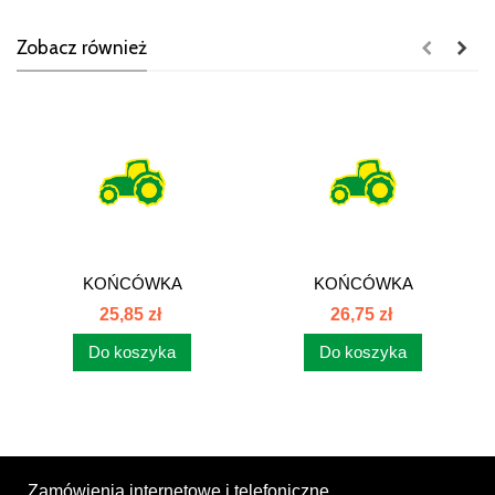
Zobacz również
KOŃCÓWKA
KOŃCÓWKA
FLANSZOWA SAE -
FLANSZOWA SAE -
25,85 zł
26,75 zł
CIĘŻKA SFS
CIĘŻKA SFS
Do koszyka
Do koszyka
Zamówienia internetowe i telefoniczne