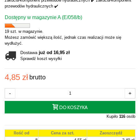
zakucia-komponent przewodów hydraulicznych ✔️ zakucia-komponent
przewodów hydraulicznych ✔️
Dostępny w magazynie A (E/058/b)
19 szt. w magazynie.
Możesz zamówić większą ilość, jednak czas realizacji może się
wydłużyć.
już od 16,95 zł
Dostawa
Sprawdź koszt wysyłki
4,85 zł
brutto
-
+
DO KOSZYKA
Kupiło
116
osób
Ilość od
Cena za szt.
Zaoszczędź