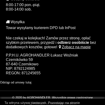
8:00-17:00 pon.-piąt.
8:00-14:00 sob.
Wysyłka
Towar wysyłamy kurierem DPD lub InPost
Nie czekaj w kolejkach! Zamów przez stronę, opłać
szybkim przelewem, przyjedź i
odbierz osobiście
bez
dodatkowych kosztów, gotowe!
Zobacz na mapie
P.P.H.U. AGROHANDLER Łukasz Woźniak
Czernikówko 59
87-640 Czernikowo
NIP: 8792124985
REGON: 871245655
Odstąp od umowy tutaj
© 2020 by AGROHANDLER. Wszystkie prawa zastrzeżone
Ta witryna używa ciasteczek. Pozostając na stronie
Przełącz na wersję na komputer