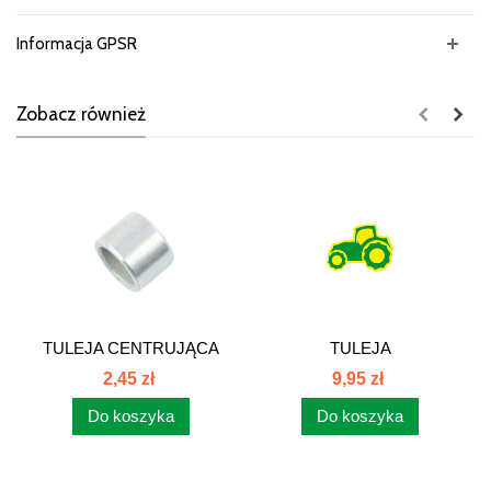
Informacja GPSR
Zobacz również
TULEJA CENTRUJĄCA
TULEJA
PIASTĘ...
RÓŻN.ZW.M20x1,5/WEWM22x
2,45 zł
9,95 zł
Do koszyka
Do koszyka