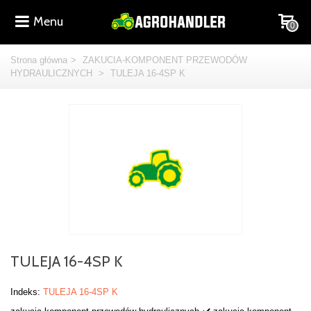
Menu
0
Strona główna
>
ZAKUCIA-KOMPONENT PRZEWODÓW
HYDRAULICZNYCH
>
TULEJA 16-4SP K
TULEJA 16-4SP K
Indeks:
TULEJA 16-4SP K