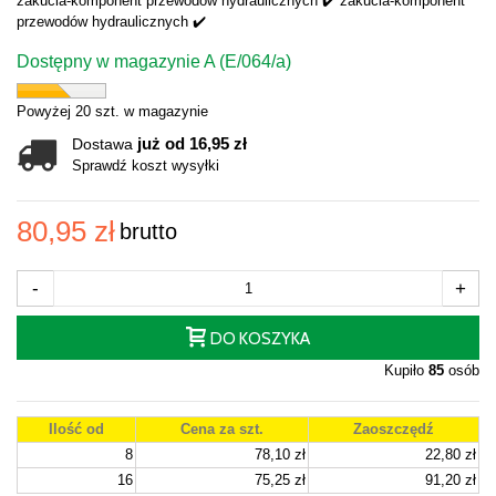
zakucia-komponent przewodów hydraulicznych ✔️ zakucia-komponent
przewodów hydraulicznych ✔️
Dostępny w magazynie A (E/064/a)
Powyżej 20 szt. w magazynie
już od 16,95 zł
Dostawa
Sprawdź koszt wysyłki
80,95 zł
brutto
-
+
DO KOSZYKA
Kupiło
85
osób
Ilość od
Cena za szt.
Zaoszczędź
8
78,10 zł
22,80 zł
16
75,25 zł
91,20 zł