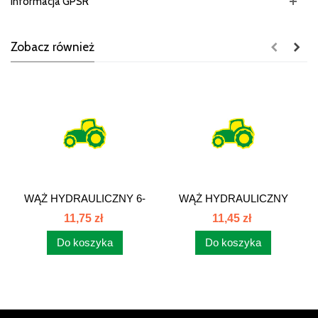
Informacja GPSR
Zobacz również
WĄŻ HYDRAULICZNY 6-
WĄŻ HYDRAULICZNY
2 SN
10-1SN
11,75 zł
11,45 zł
Do koszyka
Do koszyka