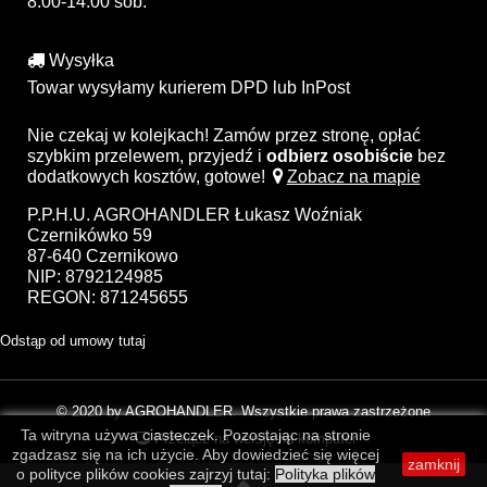
8:00-14:00 sob.
Wysyłka
Towar wysyłamy kurierem DPD lub InPost
Nie czekaj w kolejkach! Zamów przez stronę, opłać
szybkim przelewem, przyjedź i
odbierz osobiście
bez
dodatkowych kosztów, gotowe!
Zobacz na mapie
P.P.H.U. AGROHANDLER Łukasz Woźniak
Czernikówko 59
87-640 Czernikowo
NIP: 8792124985
REGON: 871245655
Odstąp od umowy tutaj
© 2020 by AGROHANDLER. Wszystkie prawa zastrzeżone
Ta witryna używa ciasteczek. Pozostając na stronie
Przełącz na wersję na komputer
zgadzasz się na ich użycie. Aby dowiedzieć się więcej
zamknij
o polityce plików cookies zajrzyj tutaj:
Polityka plików