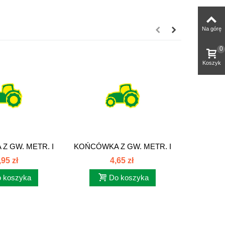
Na górę
0
Koszyk
Z GW. METR. I
KOŃCÓWKA Z GW. METR. I
KOŃCÓWK
GIEM...
ORINGIEM...
O
,95 zł
4,65 zł
 koszyka
Do koszyka