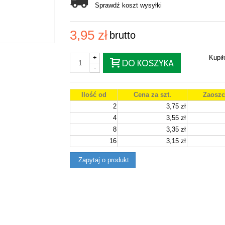
Sprawdź koszt wysyłki
3,95 zł
brutto
+
Kupi
DO KOSZYKA
-
Ilość od
Cena za szt.
Zaoszc
2
3,75 zł
4
3,55 zł
8
3,35 zł
16
3,15 zł
Zapytaj o produkt