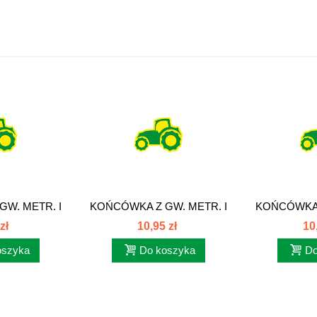
W. METR. I
KOŃCÓWKA Z GW. METR. I
KOŃCÓWKA 
EM...
ORINGIEM...
ORIN
zł
10,95 zł
10
oszyka
Do koszyka
Do