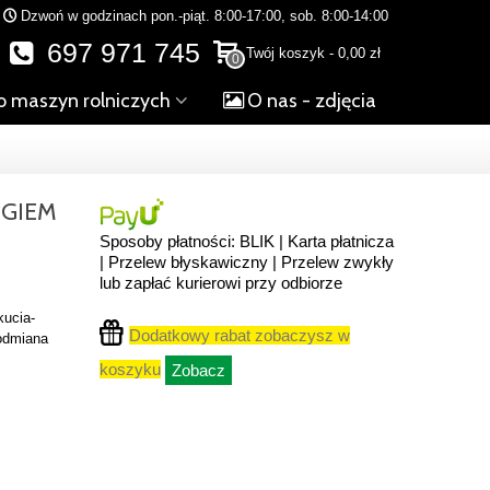
Dzwoń w godzinach pon.-piąt. 8:00-17:00, sob. 8:00-14:00
697 971 745
Twój koszyk
-
0,00 zł
0
o maszyn rolniczych
O nas - zdjęcia
NGIEM
Sposoby płatności: BLIK | Karta płatnicza
| Przelew błyskawiczny | Przelew zwykły
lub zapłać kurierowi przy odbiorze
kucia-
Dodatkowy rabat zobaczysz w
odmiana
koszyku
Zobacz