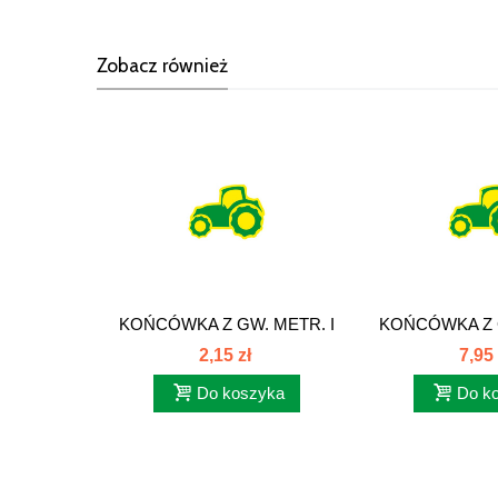
Zobacz również
KOŃCÓWKA Z GW. METR. I
KOŃCÓWKA Z G
ORINGIEM...
ORINGI
2,15 zł
7,95 
Do koszyka
Do k