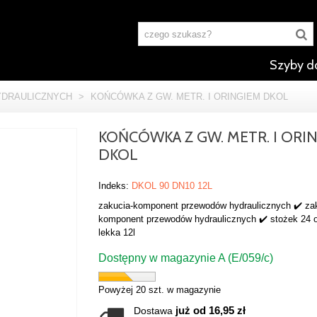
Szyby d
DRAULICZNYCH
>
KOŃCÓWKA Z GW. METR. I ORINGIEM DKOL
KOŃCÓWKA Z GW. METR. I ORI
DKOL
Indeks:
DKOL 90 DN10 12L
zakucia-komponent przewodów hydraulicznych ✔️ za
komponent przewodów hydraulicznych ✔️ stożek 24 
lekka 12l
Dostępny w magazynie A (E/059/c)
Powyżej 20 szt. w magazynie
już od 16,95 zł
Dostawa