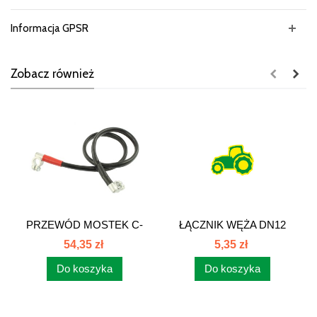
Informacja GPSR
Zobacz również
PRZEWÓD MOSTEK C-
ŁĄCZNIK WĘŻA DN12
330 42/34-122/2...
54,35 zł
5,35 zł
Do koszyka
Do koszyka