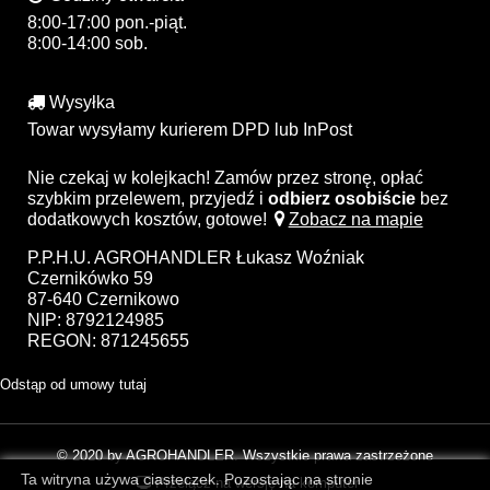
8:00-17:00 pon.-piąt.
8:00-14:00 sob.
Wysyłka
Towar wysyłamy kurierem DPD lub InPost
Nie czekaj w kolejkach! Zamów przez stronę, opłać
szybkim przelewem, przyjedź i
odbierz osobiście
bez
dodatkowych kosztów, gotowe!
Zobacz na mapie
P.P.H.U. AGROHANDLER Łukasz Woźniak
Czernikówko 59
87-640 Czernikowo
NIP: 8792124985
REGON: 871245655
Odstąp od umowy tutaj
© 2020 by AGROHANDLER. Wszystkie prawa zastrzeżone
Ta witryna używa ciasteczek. Pozostając na stronie
Przełącz na wersję na komputer