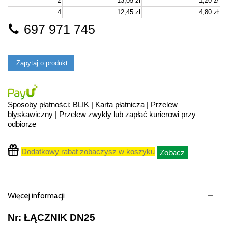
2
13,05 zł
1,20 zł
4
12,45 zł
4,80 zł
697 971 745
Zapytaj o produkt
Sposoby płatności: BLIK | Karta płatnicza | Przelew
błyskawiczny | Przelew zwykły lub zapłać kurierowi przy
odbiorze
Dodatkowy rabat zobaczysz w koszyku
Zobacz
Więcej informacji
Nr: ŁĄCZNIK DN25