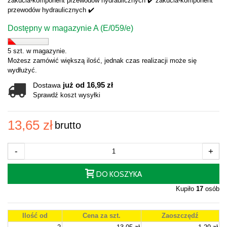
zakucia-komponent przewodów hydraulicznych ✔️ zakucia-komponent
przewodów hydraulicznych ✔️
Dostępny w magazynie A (E/059/e)
5 szt. w magazynie.
Możesz zamówić większą ilość, jednak czas realizacji może się
wydłużyć.
już od 16,95 zł
Dostawa
Sprawdź koszt wysyłki
13,65 zł
brutto
-
+
DO KOSZYKA
Kupiło
17
osób
Ilość od
Cena za szt.
Zaoszczędź