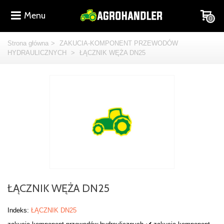
Menu
0
Strona główna
>
ZAKUCIA-KOMPONENT PRZEWODÓW
HYDRAULICZNYCH
>
ŁĄCZNIK WĘŻA DN25
ŁĄCZNIK WĘŻA DN25
Indeks:
ŁĄCZNIK DN25