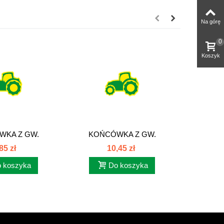
Na górę
0
Koszyk
WKA Z GW.
KOŃCÓWKA Z GW.
KOŃ
M BSP DKR
CALOWYM BSP DKR
CALO
85 zł
10,45 zł
 koszyka
Do koszyka