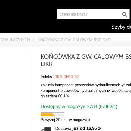
Szyby d
DRAULICZNYCH
>
KOŃCÓWKA Z GW. CALOWYM BSP DKR
KOŃCÓWKA Z GW. CALOWYM B
DKR
Indeks:
DKR DN10 1/2
zakucia-komponent przewodów hydraulicznych ✔️ za
komponent przewodów hydraulicznych ✔️ współpracu
gniazdem 60 1/4
Dostępny w magazynie A B (E/062/c)
Powyżej 20 szt. w magazynie
już od 16,95 zł
Dostawa