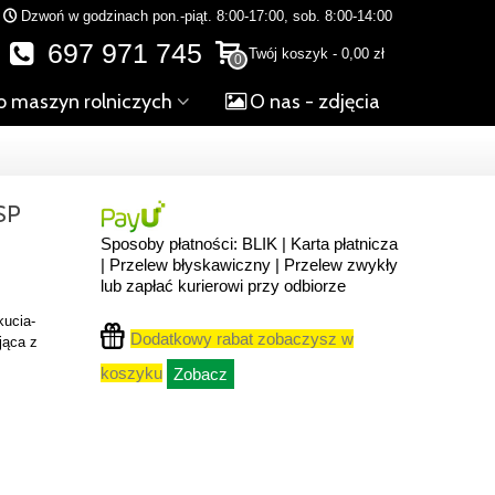
Dzwoń w godzinach pon.-piąt. 8:00-17:00, sob. 8:00-14:00
697 971 745
Twój koszyk
-
0,00 zł
0
o maszyn rolniczych
O nas - zdjęcia
SP
Sposoby płatności: BLIK | Karta płatnicza
| Przelew błyskawiczny | Przelew zwykły
lub zapłać kurierowi przy odbiorze
kucia-
Dodatkowy rabat zobaczysz w
jąca z
koszyku
Zobacz