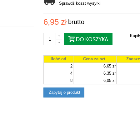
Sprawdź koszt wysyłki
6,95 zł
brutto
+
Kupi
DO KOSZYKA
-
Ilość od
Cena za szt.
Zaoszc
2
6,65 zł
4
6,35 zł
8
6,05 zł
Zapytaj o produkt