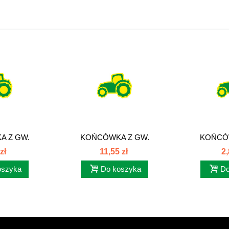
 Z GW.
KOŃCÓWKA Z GW.
KOŃCÓ
BSP DKR
CALOWYM BSP DKR
CALOWY
zł
11,55 zł
2,
oszyka
Do koszyka
Do