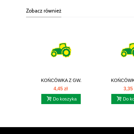
Zobacz również
KOŃCÓWKA Z GW.
KOŃCÓWKA
CALOWYM BSP DKR
CALOWYM 
4,45 zł
3,35 
Do koszyka
Do k