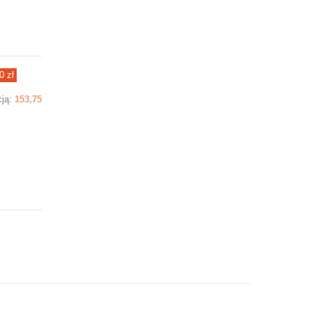
0 zł
cją:
153,75