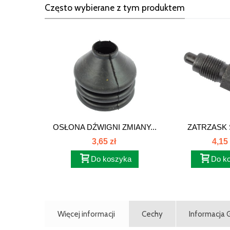
Często wybierane z tym produktem
OSŁONA DŹWIGNI ZMIANY...
ZATRZASK 
BIEGÓ
3,65 zł
4,15 
Do koszyka
Do k
Więcej informacji
Cechy
Informacja