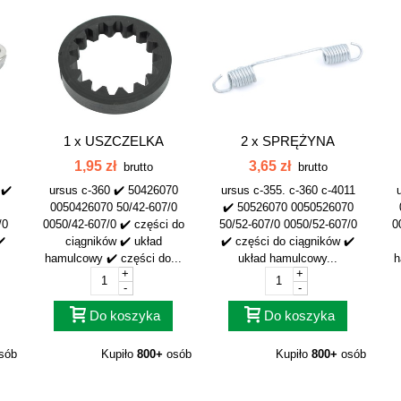
1 x
USZCZELKA
2 x
SPRĘŻYNA
.
PROFILOWA BĘBNA C-
SZCZĘK
H
1,95 zł
3,65 zł
brutto
brutto
360...
HAMULCOWYCH...
 ✔️
ursus c-360 ✔️ 50426070
ursus c-355. c-360 c-4011
0050426070 50/42-607/0
✔️ 50526070 0050526070
/0
0050/42-607/0 ✔️ części do
50/52-607/0 0050/52-607/0
0
✔️
ciągników ✔️ układ
✔️ części do ciągników ✔️
hamulcowy ✔️ części do...
układ hamulcowy...
h
+
+
-
-
Do koszyka
Do koszyka
sób
Kupiło
800+
osób
Kupiło
800+
osób