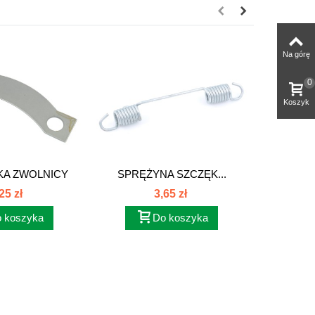
Na górę
0
Koszyk
KA ZWOLNICY
SPRĘŻYNA SZCZĘK...
SITKO 
NEGO...
25 zł
3,65 zł
 koszyka
Do koszyka