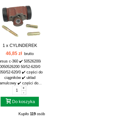
1 x
CYLINDEREK
AMULCOWY C-360...
46,85 zł
brutto
ursus c-360 ✔️ 50526200i
0050526200 50/52-620/0
050/52-620/0 ✔️ części do
ciągników ✔️ układ
amulcowy ✔️ części do...
+
-
Do koszyka
Kupiło
119
osób