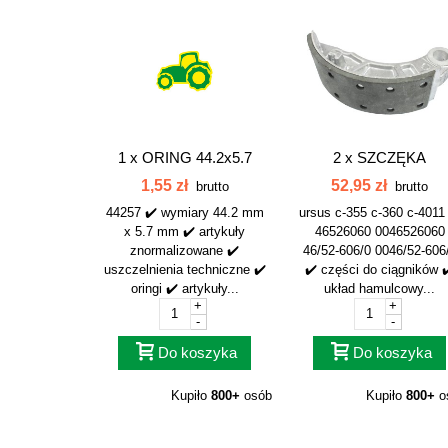
1 x
ORING 44.2x5.7
2 x
SZCZĘKA
BĘBEN HAMUL. 44257
HAMULCOWA C-360..
1,55 zł
52,95 zł
brutto
brutto
44257 ✔️ wymiary 44.2 mm
ursus c-355 c-360 c-4011
x 5.7 mm ✔️ artykuły
46526060 0046526060
znormalizowane ✔️
46/52-606/0 0046/52-606
uszczelnienia techniczne ✔️
✔️ części do ciągników 
oringi ✔️ artykuły...
układ hamulcowy...
+
+
-
-
Do koszyka
Do koszyka
Kupiło
800+
osób
Kupiło
800+
o