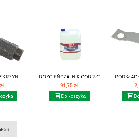
SKRZYNI
ROZCIEŃCZALNIK CORR-C
PODKŁAD
W...
5L...
TYL
zł
91,75 zł
2,
oszyka
Do koszyka
Do
 GPSR