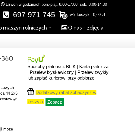
Dzwoń w godzinach pon.-piąt. 8:00-17:00, sob. 8:00-14:00
697 971 745
Twój koszyk
-
0,00 zł
0
o maszyn rolniczych
O nas - zdjęcia
-360
Sposoby płatności: BLIK | Karta płatnicza
| Przelew błyskawiczny | Przelew zwykły
lub zapłać kurierowi przy odbiorze
ulcowych
Dodatkowy rabat zobaczysz w
lca 44 2x5
 zestaw ✔️
koszyku
Zobacz
ji może