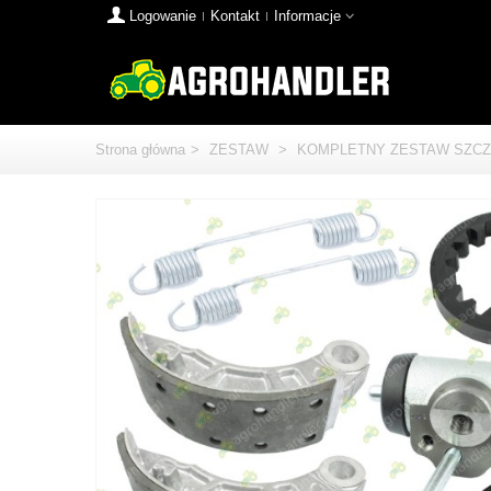
Logowanie
Kontakt
Informacje
Strona główna
>
ZESTAW
>
KOMPLETNY ZESTAW SZCZĘ