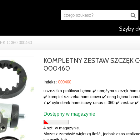
Szyby d
K C-360 000460
KOMPLETNY ZESTAW SZCZĘK C
000460
Indeks:
000460
uszczelka profilowa bębna ✔️ sprężyna szczęk ham
✔️ komplet szczęka hamulcowa ✔️ oring bębna hamu
7 ✔️ cylinderek hamulcowy ursus c-360 ✔️ zestaw ✔️
Dostępny w magazynie
4 szt. w magazynie.
Możesz zamówić większą ilość, jednak czas realizac
się wydłużyć.