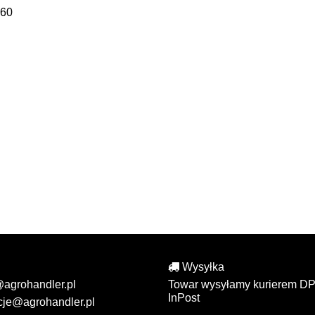
360
Wysyłka
@agrohandler.pl
Towar wysyłamy kurierem DP
InPost
cje@agrohandler.pl