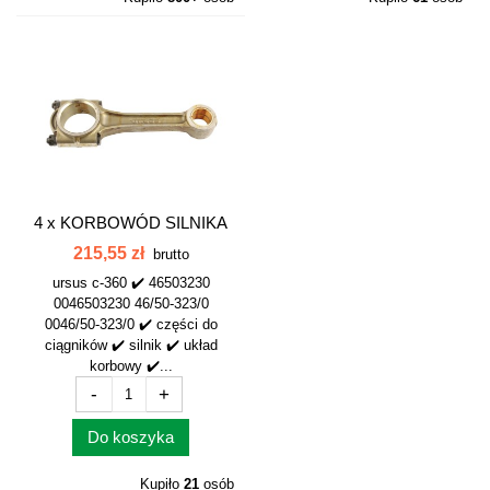
4 x
KORBOWÓD SILNIKA
C-360 URSUS...
215,55 zł
brutto
ursus c-360 ✔️ 46503230
0046503230 46/50-323/0
0046/50-323/0 ✔️ części do
ciągników ✔️ silnik ✔️ układ
korbowy ✔️...
-
+
Do koszyka
Kupiło
21
osób