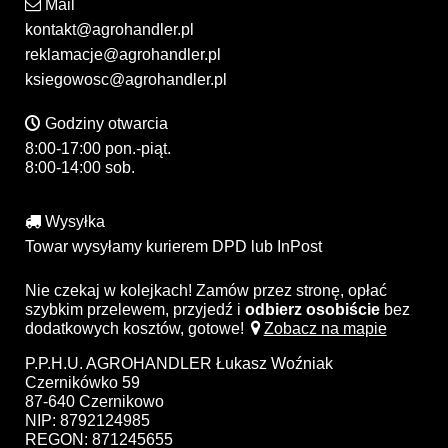
Mail
kontakt@agrohandler.pl
reklamacje@agrohandler.pl
ksiegowosc@agrohandler.pl
Godziny otwarcia
8:00-17:00 pon.-piąt.
8:00-14:00 sob.
Wysyłka
Towar wysyłamy kurierem DPD lub InPost
Nie czekaj w kolejkach! Zamów przez stronę, opłać
szybkim przelewem, przyjedź i
odbierz osobiście
bez
dodatkowych kosztów, gotowe!
Zobacz na mapie
P.P.H.U. AGROHANDLER Łukasz Woźniak
Czernikówko 59
87-640 Czernikowo
NIP: 8792124985
REGON: 871245655