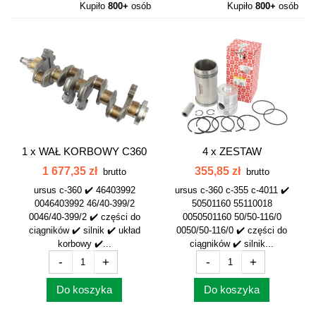
Kupiło
800+
osób
Kupiło
800+
osób
1 x
WAŁ KORBOWY C360
4 x
ZESTAW
OSTRÓDA...
NAPRAWCZY SILNIKA C-
1 677,35 zł
355,85 zł
brutto
brutto
360...
ursus c-360 ✔️ 46403992
ursus c-360 c-355 c-4011 ✔️
0046403992 46/40-399/2
50501160 55110018
0046/40-399/2 ✔️ części do
0050501160 50/50-116/0
ciągników ✔️ silnik ✔️ układ
0050/50-116/0 ✔️ części do
korbowy ✔️...
ciągników ✔️ silnik...
-
+
-
+
Do koszyka
Do koszyka