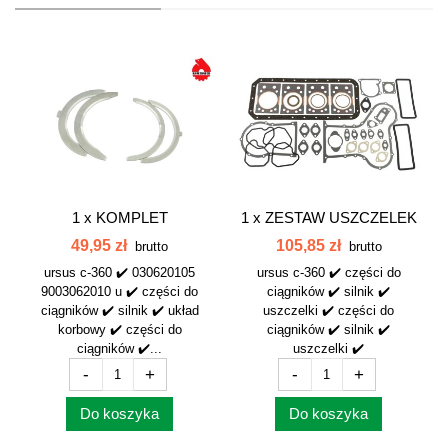
1 x
KOMPLET
1 x
ZESTAW USZCZELEK
PÓŁPIERŚCIENI N.000
SILNIKA KPL.360...
49,95 zł
105,85 zł
brutto
brutto
C360...
ursus c-360 ✔️ 030620105
ursus c-360 ✔️ części do
9003062010 u ✔️ części do
ciągników ✔️ silnik ✔️
ciągników ✔️ silnik ✔️ układ
uszczelki ✔️ części do
korbowy ✔️ części do
ciągników ✔️ silnik ✔️
ciągników ✔️...
uszczelki ✔️
-
+
-
+
Do koszyka
Do koszyka