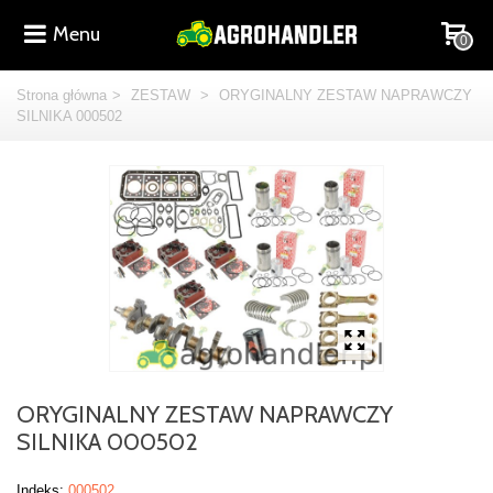
Menu
0
Strona główna
>
ZESTAW
>
ORYGINALNY ZESTAW NAPRAWCZY
SILNIKA 000502
ORYGINALNY ZESTAW NAPRAWCZY
SILNIKA 000502
Indeks:
000502