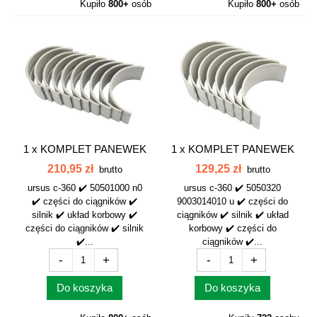
Kupiło
800+
osób
Kupiło
800+
osób
1 x
KOMPLET PANEWEK
1 x
KOMPLET PANEWEK
GŁÓWNYCH N.000...
KORBOWYCH N000...
210,95 zł
129,25 zł
brutto
brutto
ursus c-360 ✔️ 50501000 n0
ursus c-360 ✔️ 5050320
✔️ części do ciągników ✔️
9003014010 u ✔️ części do
silnik ✔️ układ korbowy ✔️
ciągników ✔️ silnik ✔️ układ
części do ciągników ✔️ silnik
korbowy ✔️ części do
✔️...
ciągników ✔️...
-
+
-
+
Do koszyka
Do koszyka