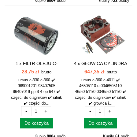
Kupiło
800+
osób
Kupiły
722
osoby
1 x
FILTR OLEJU C-
4 x
GŁOWICA CYLINDRA
330/C-360 URSUS...
KOMPLETNA C-360...
28,75 zł
647,35 zł
brutto
brutto
ursus c-330 c-360 ✔️
ursus c-360 c-4011 ✔️
969001201 93407505
46505110-u 0046505110
86407019 pp-8.4 op 647 ✔️
46/50-511/0 0046/50-511/0 ✔️
części do ciągników ✔️ silnik
części do ciągników ✔️ silnik
✔️ części do...
✔️ głowica i...
-
+
-
+
Do koszyka
Do koszyka
Kupiło
800+
osób
Kupiło
61
osób