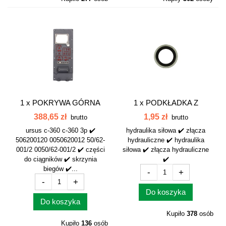
1 x
POKRYWA GÓRNA
1 x
PODKŁADKA Z
SKRZYNI C-360...
GUMKĄ M24x1,5
388,65 zł
1,95 zł
brutto
brutto
M24x1,5.
ursus c-360 c-360 3p ✔️
hydraulika siłowa ✔️ złącza
506200120 0050620012 50/62-
hydrauliczne ✔️ hydraulika
001/2 0050/62-001/2 ✔️ części
siłowa ✔️ złącza hydrauliczne
do ciągników ✔️ skrzynia
✔️
biegów ✔️...
-
+
-
+
Do koszyka
Do koszyka
Kupiło
378
osób
Kupiło
136
osób