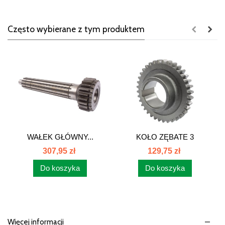
Często wybierane z tym produktem
WAŁEK GŁÓWNY...
KOŁO ZĘBATE 3
BIEGU...
307,95 zł
129,75 zł
Do koszyka
Do koszyka
Więcej informacji