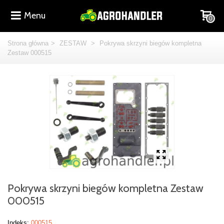
Menu
0
Strona główna
>
ZESTAW
>
Pokrywa skrzyni biegów kompletna
Zestaw 000515
Pokrywa skrzyni biegów kompletna Zestaw
000515
Indeks:
000515