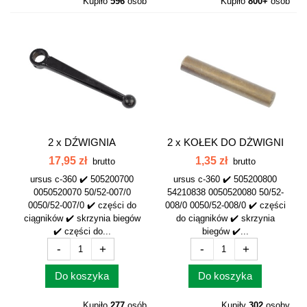
Kupiło
596
osób
Kupiło
800+
osób
2 x
DŹWIGNIA
2 x
KOŁEK DO DŻWIGNI
WŁĄCZAJĄCA
WŁĄCZAJĄCEJ...
17,95 zł
1,35 zł
brutto
brutto
PRZEKAŻNIKA...
ursus c-360 ✔️ 505200700
ursus c-360 ✔️ 505200800
0050520070 50/52-007/0
54210838 0050520080 50/52-
0050/52-007/0 ✔️ części do
008/0 0050/52-008/0 ✔️ części
ciągników ✔️ skrzynia biegów
do ciągników ✔️ skrzynia
✔️ części do...
biegów ✔️...
-
+
-
+
Do koszyka
Do koszyka
Kupiło
277
osób
Kupiły
302
osoby