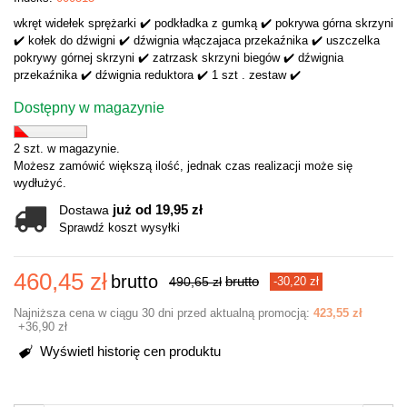
wkręt widełek sprężarki ✔️ podkładka z gumką ✔️ pokrywa górna skrzyni
✔️ kołek do dźwigni ✔️ dźwignia włączajaca przekaźnika ✔️ uszczelka
pokrywy górnej skrzyni ✔️ zatrzask skrzyni biegów ✔️ dźwignia
przekaźnika ✔️ dźwignia reduktora ✔️ 1 szt . zestaw ✔️
Dostępny w magazynie
2 szt. w magazynie.
Możesz zamówić większą ilość, jednak czas realizacji może się
wydłużyć.
już od 19,95 zł
Dostawa
Sprawdź koszt wysyłki
460,45 zł
brutto
brutto
490,65 zł
-30,20 zł
Najniższa cena w ciągu 30 dni przed aktualną promocją:
423,55 zł
+36,90 zł
Wyświetl historię cen produktu