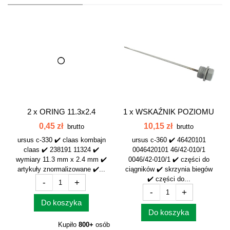
2 x
ORING 11.3x2.4
1 x
WSKAŹNIK POZIOMU
238191 11324
OLEJU SKRZYNI...
0,45 zł
10,15 zł
brutto
brutto
ursus c-330 ✔️ claas kombajn
ursus c-360 ✔️ 46420101
claas ✔️ 238191 11324 ✔️
0046420101 46/42-010/1
wymiary 11.3 mm x 2.4 mm ✔️
0046/42-010/1 ✔️ części do
artykuły znormalizowane ✔️...
ciągników ✔️ skrzynia biegów
✔️ części do...
-
+
-
+
Do koszyka
Do koszyka
Kupiło
800+
osób