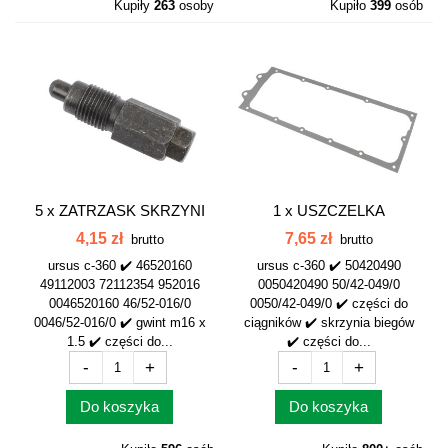
Kupiły
263
osoby
Kupiło
399
osób
5 x
ZATRZASK SKRZYNI
1 x
USZCZELKA
BIEGÓW KOMPLET...
POKRYWY GÓRNEJ
4,15 zł
7,65 zł
brutto
brutto
SKRZYNI...
ursus c-360 ✔️ 46520160
ursus c-360 ✔️ 50420490
49112003 72112354 952016
0050420490 50/42-049/0
0046520160 46/52-016/0
0050/42-049/0 ✔️ części do
0046/52-016/0 ✔️ gwint m16 x
ciągników ✔️ skrzynia biegów
1.5 ✔️ części do...
✔️ części do...
-
+
-
+
Do koszyka
Do koszyka