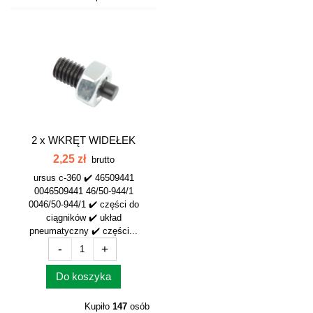
2 x
WKRĘT WIDEŁEK
SPRĘŻARKI C-360...
2,25 zł
brutto
ursus c-360 ✔️ 46509441
0046509441 46/50-944/1
0046/50-944/1 ✔️ części do
ciągników ✔️ układ
pneumatyczny ✔️ części...
-
+
Do koszyka
Kupiło
147
osób