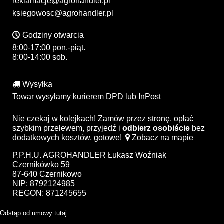
reklamacje@agrohandler.pl
ksiegowosc@agrohandler.pl
Godziny otwarcia
8:00-17:00 pon.-piąt.
8:00-14:00 sob.
Wysyłka
Towar wysyłamy kurierem DPD lub InPost
Nie czekaj w kolejkach! Zamów przez stronę, opłać
szybkim przelewem, przyjedź i
odbierz osobiście
bez
dodatkowych kosztów, gotowe!
Zobacz na mapie
P.P.H.U. AGROHANDLER Łukasz Woźniak
Czernikówko 59
87-640 Czernikowo
NIP: 8792124985
REGON: 871245655
Odstąp od umowy tutaj