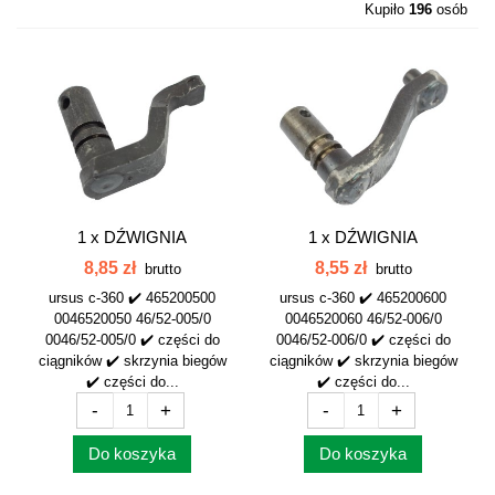
Kupiło
196
osób
1 x
DŹWIGNIA
1 x
DŹWIGNIA
REDUKTORA C-360...
PRZEKAŹNIKA C-360...
8,85 zł
8,55 zł
brutto
brutto
ursus c-360 ✔️ 465200500
ursus c-360 ✔️ 465200600
0046520050 46/52-005/0
0046520060 46/52-006/0
0046/52-005/0 ✔️ części do
0046/52-006/0 ✔️ części do
ciągników ✔️ skrzynia biegów
ciągników ✔️ skrzynia biegów
✔️ części do...
✔️ części do...
-
+
-
+
Do koszyka
Do koszyka