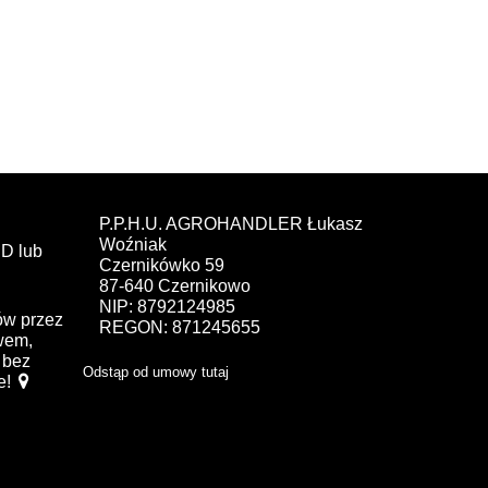
P.P.H.U. AGROHANDLER Łukasz
Woźniak
D lub
Czernikówko 59
87-640 Czernikowo
NIP: 8792124985
ów przez
REGON: 871245655
ewem,
bez
Odstąp od umowy tutaj
e!