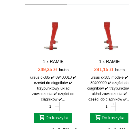
1 x
RAMIĘ
1 x
RAMIĘ
PODNOŚNIKA LEWE
PODNOŚNIKA PRA
249,35 zł
241,15 zł
brutto
brutto
KPL.C385...
KPL.C385...
ursus c-385 ✔️ 89400010 ✔️
ursus c-385 modele ✔️
części do ciągników ✔️
89400020 ✔️ części do
trzypunktowy układ
ciągników ✔️ trzypunkto
zawieszenia ✔️ części do
układ zawieszenia ✔️
ciągników ✔️...
części do ciągników ✔️..
+
+
-
-
Do koszyka
Do koszyka