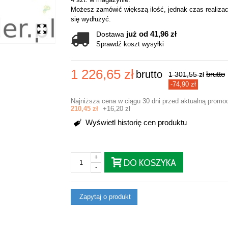
Możesz zamówić większą ilość, jednak czas realizac
się wydłużyć.
już od 41,96 zł
Dostawa
Sprawdź koszt wysyłki
1 226,65 zł
brutto
brutto
1 301,55 zł
-74,90 zł
Najniższa cena w ciągu 30 dni przed aktualną promo
210,45 zł
+16,20 zł
Wyświetl historię cen produktu
+
DO KOSZYKA
-
Zapytaj o produkt