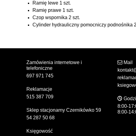
Ramię lewe 1 szt.
Ramię prawe 1 szt.
Czop wspornika 2 szt.
Cylinder hydrauliczny pomocniczy podnośnika 2 
Zamówienia internetowe i
Mail
telefoniczne
kontakt
697 971 745
reklama
ksiegow
Reklamacje
515 387 709
Godzi
8:00-17:
Sklep stacjonarny Czernikówko 59
8:00-14:
54 287 50 68
Księgowość