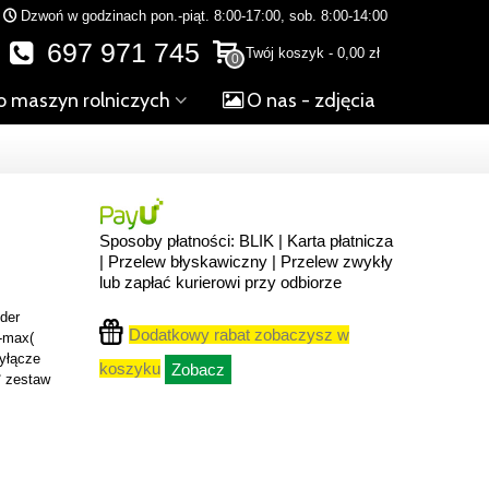
Dzwoń w godzinach pon.-piąt. 8:00-17:00, sob. 8:00-14:00
697 971 745
Twój koszyk
-
0,00 zł
0
o maszyn rolniczych
O nas - zdjęcia
Sposoby płatności: BLIK | Karta płatnicza
| Przelew błyskawiczny | Przelew zwykły
lub zapłać kurierowi przy odbiorze
nder
Dodatkowy rabat zobaczysz w
-max(
yłącze
koszyku
Zobacz
️ zestaw