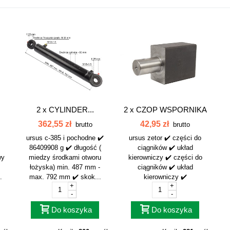
2 x
CYLINDER...
2 x
CZOP WSPORNIKA
WE
C-385 (do...
362,55 zł
42,95 zł
brutto
brutto
ursus c-385 i pochodne ✔️
ursus zetor ✔️ części do
86409908 g ✔️ długość (
ciągników ✔️ układ
wy
miedzy środkami otworu
kierowniczy ✔️ części do
łożyska) min. 487 mm -
ciągników ✔️ układ
.
max. 792 mm ✔️ skok...
kierowniczy ✔️
+
+
-
-
Do koszyka
Do koszyka