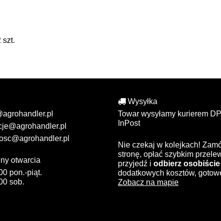
szt.
Wysyłka
@agrohandler.pl
Towar wysyłamy kurierem DP
InPost
cje@agrohandler.pl
osc@agrohandler.pl
Nie czekaj w kolejkach! Zam
stronę, opłać szybkim przel
ny otwarcia
przyjedź i
odbierz osobiście
00 pon.-piąt.
dodatkowych kosztów, gotow
00 sob.
Zobacz na mapie