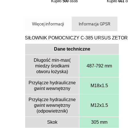
Kupiło
500
osób
Kupiło
661
o
Więcej informacji
Informacja GPSR
SIŁOWNIK POMOCNICZY C-385 URSUS ZETOR 
Dane techniczne
Długość min-max(
miedzy środkami
487-792 mm
otworu łożyska)
Przyłącze hydrauliczne
M18x1.5
gwint wewnętrzny
Przyłącze hydrauliczne
gwint wewnętrzny
M12x1.5
(odpowietrznik)
Skok
305 mm