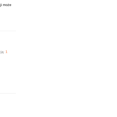
ji może
cją:
1