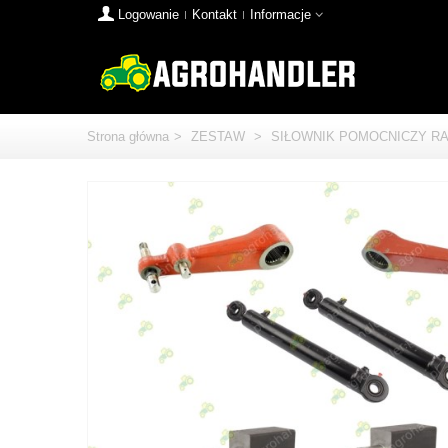
Logowanie
Kontakt
Informacje
Strona główna
>
ZESTAW
>
SIŁOWNIK POMOCNICZY RA