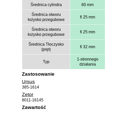
Średnica cylindra
60 mm
Średnica otworu
fi 25 mm
łożysko przegubowe
Średnica otworu
fi 25 mm
łożysko przegubowe
Średnica Tłoczysko
fi 32 mm
(pręt)
1-stronnego
Typ
działania
Zastosowanie
Ursus
385-1614
Zetor
8011-16145
Zawartość