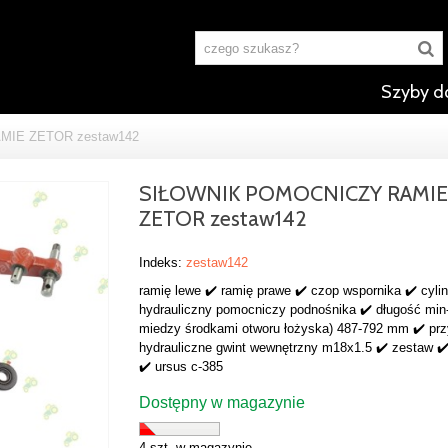
Szyby d
MIE ZETOR zestaw142
SIŁOWNIK POMOCNICZY RAMIE
ZETOR zestaw142
Indeks:
zestaw142
ramię lewe ✔️ ramię prawe ✔️ czop wspornika ✔️ cyli
hydrauliczny pomocniczy podnośnika ✔️ długość min
miedzy środkami otworu łożyska) 487-792 mm ✔️ prz
hydrauliczne gwint wewnętrzny m18x1.5 ✔️ zestaw ✔
✔️ ursus c-385
Dostępny w magazynie
4 szt. w magazynie.