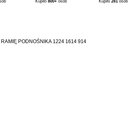
sób
Kupiło
800+
osób
Kupiło
281
osób
RAMIĘ PODNOŚNIKA 1224 1614 914