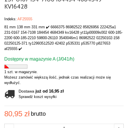
KV16428
Indeks:
AF25555
81 mm 138 mm 331 mm ✔️ 6666375 86982522 85826956 222425a1
231-0167 154-7108 184454 4684349 kv16428 yt11p00009s002 600-185-
2200 600-185-2210 59800-26110 3540046m1 86982522 02250102-158
02250125-371 ty12993512520 42402 p535331 p535770 p827653
af25555 ✔️
Dostępny w magazynie A (J/041/h)
1 szt. w magazynie.
Możesz zamówić większą ilość, jednak czas realizacji może się
wydłużyć.
już od 16,95 zł
Dostawa
Sprawdź koszt wysyłki
80,95 zł
brutto