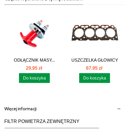
ODŁĄCZNIK MASY...
USZCZELKA GŁOWICY
SILNIKA...
29,95 zł
67,95 zł
Do koszyka
Do koszyka
Więcej informacji
FILTR POWIETRZA ZEWNĘTRZNY