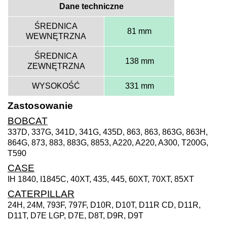
Dane techniczne
ŚREDNICA
81 mm
WEWNĘTRZNA
ŚREDNICA
138 mm
ZEWNĘTRZNA
WYSOKOŚĆ
331 mm
Zastosowanie
BOBCAT
337D, 337G, 341D, 341G, 435D, 863, 863, 863G, 863H,
864G, 873, 883, 883G, 8853, A220, A220, A300, T200G,
T590
CASE
IH 1840, I1845C, 40XT, 435, 445, 60XT, 70XT, 85XT
CATERPILLAR
24H, 24M, 793F, 797F, D10R, D10T, D11R CD, D11R,
D11T, D7E LGP, D7E, D8T, D9R, D9T