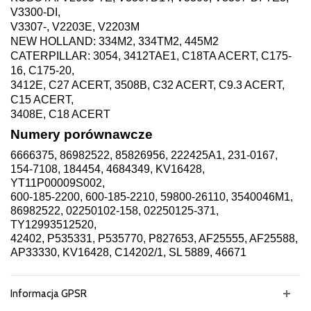
V3300-DI,
V3307-, V2203E, V2203M
NEW HOLLAND: 334M2, 334TM2, 445M2
CATERPILLAR: 3054, 3412TAE1, C18TA ACERT, C175-
16, C175-20,
3412E, C27 ACERT, 3508B, C32 ACERT, C9.3 ACERT,
C15 ACERT,
3408E, C18 ACERT
Numery porównawcze
6666375, 86982522, 85826956, 222425A1, 231-0167,
154-7108, 184454, 4684349, KV16428,
YT11P00009S002,
600-185-2200, 600-185-2210, 59800-26110, 3540046M1,
86982522, 02250102-158, 02250125-371,
TY12993512520,
42402, P535331, P535770, P827653, AF25555, AF25588,
AP33330, KV16428, C14202/1, SL 5889, 46671
Informacja GPSR