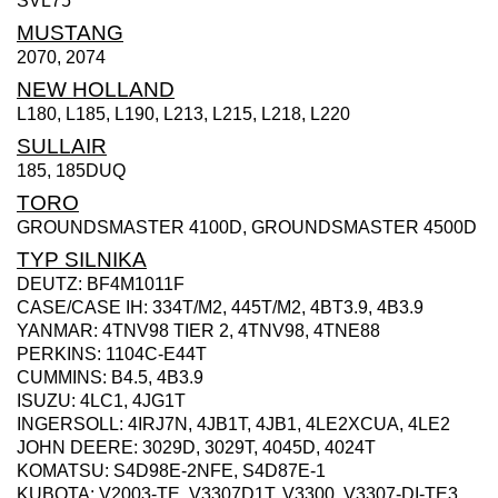
SVL75
MUSTANG
2070, 2074
NEW HOLLAND
L180, L185, L190, L213, L215, L218, L220
SULLAIR
185, 185DUQ
TORO
GROUNDSMASTER 4100D, GROUNDSMASTER 4500D
TYP SILNIKA
DEUTZ: BF4M1011F
CASE/CASE IH: 334T/M2, 445T/M2, 4BT3.9, 4B3.9
YANMAR: 4TNV98 TIER 2, 4TNV98, 4TNE88
PERKINS: 1104C-E44T
CUMMINS: B4.5, 4B3.9
ISUZU: 4LC1, 4JG1T
INGERSOLL: 4IRJ7N, 4JB1T, 4JB1, 4LE2XCUA, 4LE2
JOHN DEERE: 3029D, 3029T, 4045D, 4024T
KOMATSU: S4D98E-2NFE, S4D87E-1
KUBOTA: V2003-TE, V3307D1T, V3300, V3307-DI-TE3,