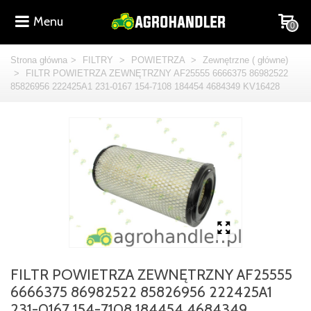
Menu
0
Strona główna
>
FILTRY
>
POWIETRZA
>
Zewnętrzne ( główne)
>
FILTR POWIETRZA ZEWNĘTRZNY AF25555 6666375 86982522
85826956 222425A1 231-0167 154-7108 184454 4684349 KV16428
FILTR POWIETRZA ZEWNĘTRZNY AF25555
6666375 86982522 85826956 222425A1
231-0167 154-7108 184454 4684349