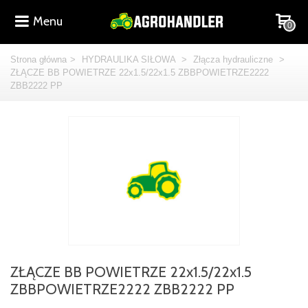
Menu
0
Strona główna
>
HYDRAULIKA SIŁOWA
>
Złącza hydrauliczne
>
ZŁĄCZE BB POWIETRZE 22x1.5/22x1.5 ZBBPOWIETRZE2222
ZBB2222 PP
ZŁĄCZE BB POWIETRZE 22x1.5/22x1.5
ZBBPOWIETRZE2222 ZBB2222 PP