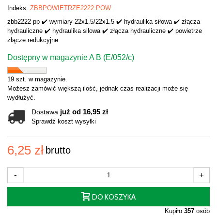
Indeks:
ZBBPOWIETRZE2222 POW
zbb2222 pp ✔️ wymiary 22x1.5/22x1.5 ✔️ hydraulika siłowa ✔️ złącza
hydrauliczne ✔️ hydraulika siłowa ✔️ złącza hydrauliczne ✔️ powietrze
złącze redukcyjne
Dostępny w magazynie A B (E/052/c)
19 szt. w magazynie.
Możesz zamówić większą ilość, jednak czas realizacji może się
wydłużyć.
już od 16,95 zł
Dostawa
Sprawdź koszt wysyłki
6,25 zł
brutto
-
+
DO KOSZYKA
Kupiło
357
osób