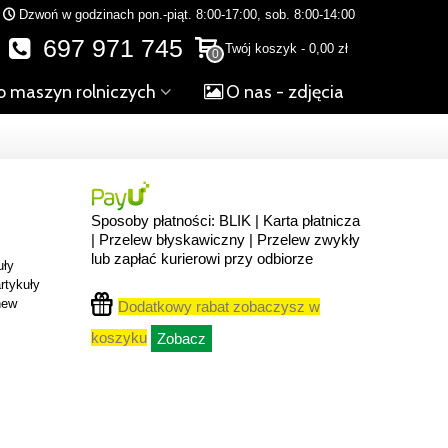
Dzwoń w godzinach pon.-piąt. 8:00-17:00, sob. 8:00-14:00
697 971 745
Twój koszyk
-
0,00 zł
0
o maszyn rolniczych
O nas - zdjęcia
Sposoby płatności: BLIK | Karta płatnicza
| Przelew błyskawiczny | Przelew zwykły
lub zapłać kurierowi przy odbiorze
uły
rtykuły
new
Dodatkowy rabat zobaczysz w
koszyku
Zobacz