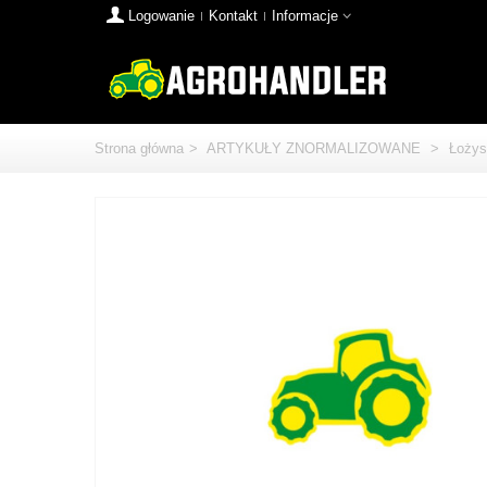
Logowanie
Kontakt
Informacje
Strona główna
>
ARTYKUŁY ZNORMALIZOWANE
>
Łożys