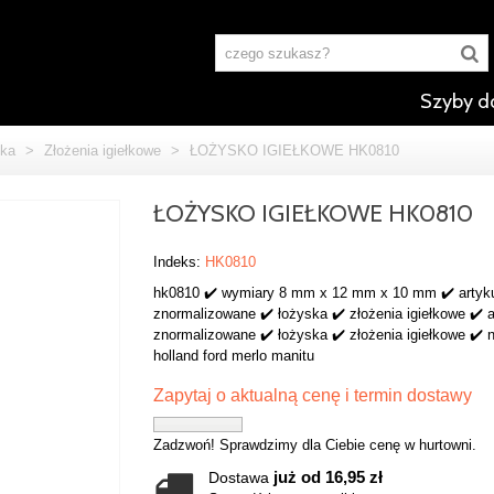
Szyby d
ka
>
Złożenia igiełkowe
>
ŁOŻYSKO IGIEŁKOWE HK0810
ŁOŻYSKO IGIEŁKOWE HK0810
Indeks:
HK0810
hk0810 ✔️ wymiary 8 mm x 12 mm x 10 mm ✔️ artyk
znormalizowane ✔️ łożyska ✔️ złożenia igiełkowe ✔️ a
znormalizowane ✔️ łożyska ✔️ złożenia igiełkowe ✔️ 
holland ford merlo manitu
Zapytaj o aktualną cenę i termin dostawy
Zadzwoń! Sprawdzimy dla Ciebie cenę w hurtowni.
już od 16,95 zł
Dostawa