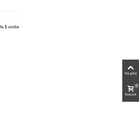
iła
1
osoba
Na górę
0
Koszyk