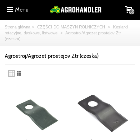
Menu
0
Strona główna
>
CZĘŚCI DO MASZYN ROLNICZYCH
>
Kosiarki
rotacyjne, dyskowe, listwowe
>
Agrostroj/Agrozet prostejov Ztr
(czeska)
Agrostroj/Agrozet prostejov Ztr (czeska)