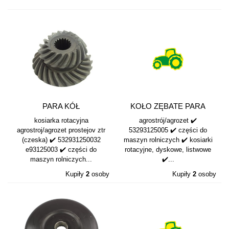
PARA KÓŁ
KOŁO ZĘBATE PARA
STOŻKOWYCH
53293125005
kosiarka rotacyjna
agrostrój/agrozet ✔️
KOSIARKA...
agrostroj/agrozet prostejov ztr
53293125005 ✔️ części do
(czeska) ✔️ 532931250032
maszyn rolniczych ✔️ kosiarki
e93125003 ✔️ części do
rotacyjne, dyskowe, listwowe
maszyn rolniczych...
✔️...
Kupiły
2
osoby
Kupiły
2
osoby