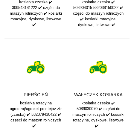
12x35 KOSIARKA...
508904015 532038150022
kosiarka czeska ✔️
kosiarka czeska ✔️
309543181222 ✔️ części do
508904015 532038150022 ✔️
maszyn rolniczych ✔️ kosiarki
części do maszyn rolniczych
rotacyjne, dyskowe, listwowe
✔️ kosiarki rotacyjne,
✔️...
dyskowe, listwowe ✔️...
PIERŚCIEŃ
WAŁECZEK KOSIARKA
532079430422
CZESKA...
kosiarka rotacyjna
kosiarka czeska ✔️
agrostroj/agrozet prostejov ztr
5089030070 ✔️ części do
(czeska) ✔️ 532079430422 ✔️
maszyn rolniczych ✔️ kosiarki
części do maszyn rolniczych
rotacyjne, dyskowe, listwowe
✔️...
✔️...