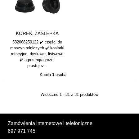
KOREK, ZAŚLEPKA
M30x2 532068250122
532068250122 ✔️ części do
maszyn rolniczych ✔️ kosiarki
rotacyjne, dyskowe, listwowe
✔️ agrostroj/agrozet
prostejov...
Kupiła
1
osoba
Widoczne 1 - 31 z 31 produktów
Zamówienia internetowe i telefoniczne
697 971 745