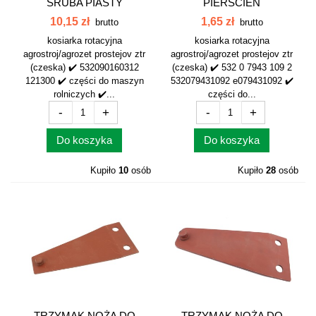
ŚRUBA PIASTY
PIERŚCIEŃ
KOSIARKA CZESKA...
ZABEZPIECZAJĄCY...
10,15 zł
1,65 zł
brutto
brutto
kosiarka rotacyjna
kosiarka rotacyjna
agrostroj/agrozet prostejov ztr
agrostroj/agrozet prostejov ztr
(czeska) ✔️ 532090160312
(czeska) ✔️ 532 0 7943 109 2
121300 ✔️ części do maszyn
532079431092 e079431092 ✔️
rolniczych ✔️...
części do...
-
+
-
+
Do koszyka
Do koszyka
Kupiło
10
osób
Kupiło
28
osób
TRZYMAK NOŻA DO
TRZYMAK NOŻA DO