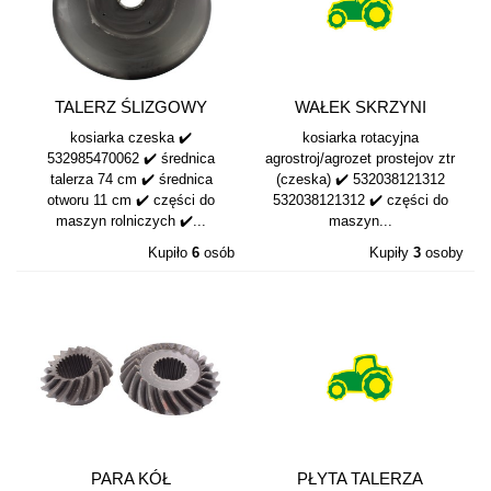
TALERZ ŚLIZGOWY
WAŁEK SKRZYNI
KOSIARKA CZESKA...
E038121312...
kosiarka czeska ✔️
kosiarka rotacyjna
532985470062 ✔️ średnica
agrostroj/agrozet prostejov ztr
talerza 74 cm ✔️ średnica
(czeska) ✔️ 532038121312
otworu 11 cm ✔️ części do
532038121312 ✔️ części do
maszyn rolniczych ✔️...
maszyn...
Kupiło
6
osób
Kupiły
3
osoby
PARA KÓŁ
PŁYTA TALERZA