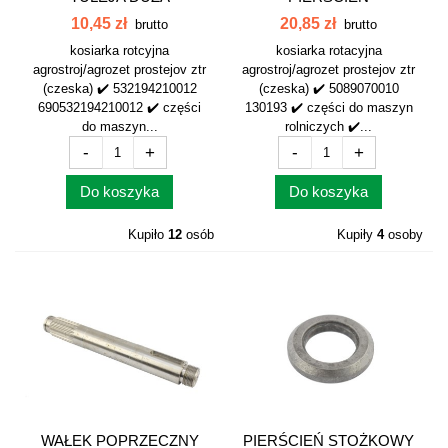
KOSIARKA CZESKA...
DYSTANSOWY WAŁKA...
10,45 zł
20,85 zł
brutto
brutto
kosiarka rotcyjna
kosiarka rotacyjna
agrostroj/agrozet prostejov ztr
agrostroj/agrozet prostejov ztr
(czeska) ✔️ 532194210012
(czeska) ✔️ 5089070010
690532194210012 ✔️ części
130193 ✔️ części do maszyn
do maszyn...
rolniczych ✔️...
-
+
-
+
Do koszyka
Do koszyka
Kupiło
12
osób
Kupiły
4
osoby
WAŁEK POPRZECZNY
PIERŚCIEŃ STOŻKOWY