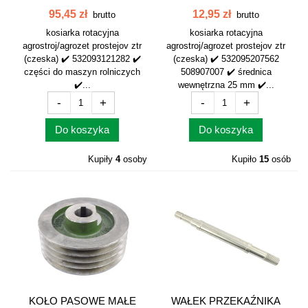
KRÓTKI [CZESKA]...
TRZYMAKA...
95,45 zł
12,95 zł
brutto
brutto
kosiarka rotacyjna
kosiarka rotacyjna
agrostroj/agrozet prostejov ztr
agrostroj/agrozet prostejov ztr
(czeska) ✔️ 532093121282 ✔️
(czeska) ✔️ 532095207562
części do maszyn rolniczych
508907007 ✔️ średnica
✔️...
wewnętrzna 25 mm ✔️...
-
+
-
+
Do koszyka
Do koszyka
Kupiły
4
osoby
Kupiło
15
osób
KOŁO PASOWE MAŁE
WAŁEK PRZEKAŹNIKA