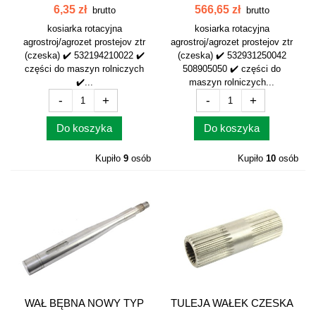
532194210022
STOŻKOWYCH
6,35 zł
566,65 zł
brutto
brutto
KOSIARKA...
kosiarka rotacyjna
kosiarka rotacyjna
agrostroj/agrozet prostejov ztr
agrostroj/agrozet prostejov ztr
(czeska) ✔️ 532194210022 ✔️
(czeska) ✔️ 532931250042
części do maszyn rolniczych
508905050 ✔️ części do
✔️...
maszyn rolniczych...
-
+
-
+
Do koszyka
Do koszyka
Kupiło
9
osób
Kupiło
10
osób
WAŁ BĘBNA NOWY TYP
TULEJA WAŁEK CZESKA