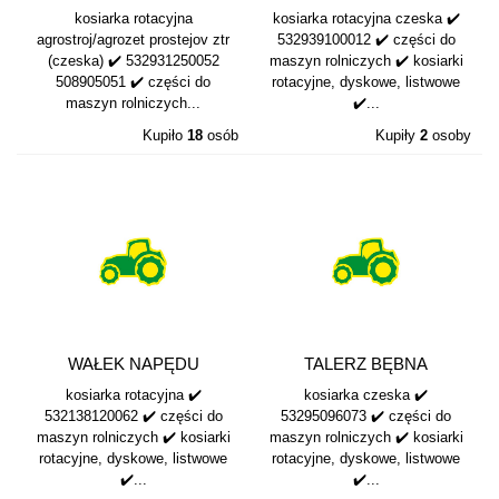
STOŻKOWYCH
ŚLIZGOWEG...
kosiarka rotacyjna
kosiarka rotacyjna czeska ✔️
KOSIARKA...
agrostroj/agrozet prostejov ztr
532939100012 ✔️ części do
(czeska) ✔️ 532931250052
maszyn rolniczych ✔️ kosiarki
508905051 ✔️ części do
rotacyjne, dyskowe, listwowe
maszyn rolniczych...
✔️...
Kupiło
18
osób
Kupiły
2
osoby
WAŁEK NAPĘDU
TALERZ BĘBNA
532138120062
KOSIARKA CZESKA...
kosiarka rotacyjna ✔️
kosiarka czeska ✔️
532138120062 ✔️ części do
53295096073 ✔️ części do
maszyn rolniczych ✔️ kosiarki
maszyn rolniczych ✔️ kosiarki
rotacyjne, dyskowe, listwowe
rotacyjne, dyskowe, listwowe
✔️...
✔️...