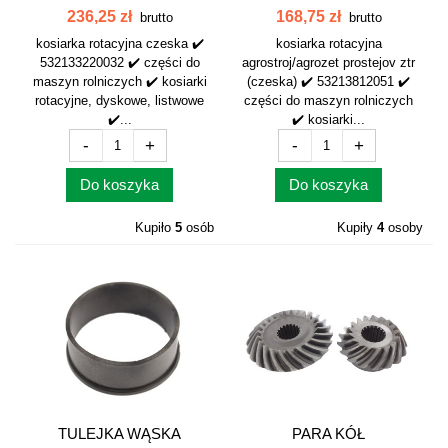
KOSIARKA CZESKA...
MOCY NOWY TYP...
236,25 zł
168,75 zł
brutto
brutto
kosiarka rotacyjna czeska ✔️
kosiarka rotacyjna
532133220032 ✔️ części do
agrostroj/agrozet prostejov ztr
maszyn rolniczych ✔️ kosiarki
(czeska) ✔️ 53213812051 ✔️
rotacyjne, dyskowe, listwowe
części do maszyn rolniczych
✔️...
✔️ kosiarki...
-
+
-
+
Do koszyka
Do koszyka
Kupiło
5
osób
Kupiły
4
osoby
TULEJKA WĄSKA
PARA KÓŁ