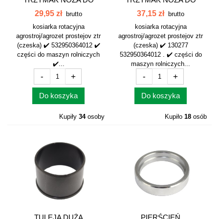
CZESKIEJ...
CZESKIEJ...
29,95 zł
37,15 zł
brutto
brutto
kosiarka rotacyjna
kosiarka rotacyjna
agrostroj/agrozet prostejov ztr
agrostroj/agrozet prostejov ztr
(czeska) ✔️ 532950364012 ✔️
(czeska) ✔️ 130277
części do maszyn rolniczych
532950364012 . ✔️ części do
✔️...
maszyn rolniczych...
-
+
-
+
Do koszyka
Do koszyka
Kupiły
34
osoby
Kupiło
18
osób
TULEJA DUŻA
PIERŚCIEŃ