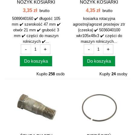
NOŻYK KOSIARKI
NOŻYK KOSIARKI
CZESKI 5089040160
CZESKI WARYŃSKI...
3,35 zł
4,35 zł
brutto
brutto
5089040160 ✔️ długość 105
kosiarka rotacyjna
mm ✔️ szerokość 47 mm ✔️
agrostroj/agrozet prostejov ztr
otwór 21 mm ✔️ grubość 3
(czeska) ✔️ 5036040100
mm ✔️ części do maszyn
wkr105x48x3 ✔️ części do
rolniczych ✔️...
maszyn rolniczych...
-
+
-
+
Do koszyka
Do koszyka
Kupiło
258
osób
Kupiły
24
osoby