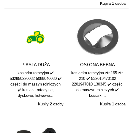
Kupiła
1
osoba
PIASTA DUŻA
OSŁONA BĘBNA
5089040030
532019470102...
kosiarka rotacyjna ✔️
kosiartka rotacyjna ztr-165 ztr-
532950220032
532950220032 5089040030 ✔️
210 ✔️ 532019470102
części do maszyn rolniczych
2201947010 130345 ✔️ części
✔️ kosiarki rotacyjne,
do maszyn rolniczych ✔️
dyskowe, listwowe...
kosiarki...
Kupiły
2
osoby
Kupiła
1
osoba