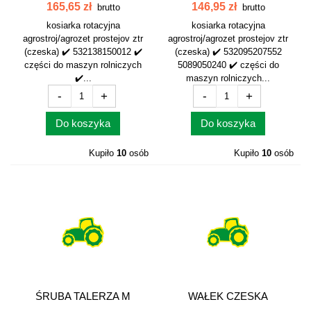
KOSIARKA...
5089050240...
165,65 zł
146,95 zł
brutto
brutto
kosiarka rotacyjna
kosiarka rotacyjna
agrostroj/agrozet prostejov ztr
agrostroj/agrozet prostejov ztr
(czeska) ✔️ 532138150012 ✔️
(czeska) ✔️ 532095207552
części do maszyn rolniczych
5089050240 ✔️ części do
✔️...
maszyn rolniczych...
-
+
-
+
Do koszyka
Do koszyka
Kupiło
10
osób
Kupiło
10
osób
ŚRUBA TALERZA M
WAŁEK CZESKA