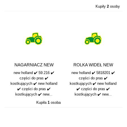
Kupiły
2
osoby
NAGARNIACZ NEW
ROLKA WIDEŁ NEW
HOLLAND 59.216
HOLLAND 5818201
new holland ✔️ 59.216 ✔️
new holland ✔️ 5818201 ✔️
części do pras ✔️
części do pras ✔️
kostkujących ✔️ new holland
kostkujących ✔️ new holland
✔️ części do pras ✔️
✔️ części do pras ✔️
kostkujących ✔️ new...
kostkujących ✔️ new...
Kupiła
1
osoba