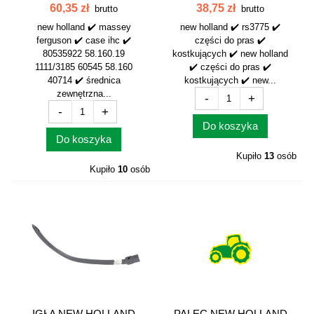
80535922...
NEW HOLLAND...
60,35 zł
38,75 zł
brutto
brutto
new holland ✔️ massey
new holland ✔️ rs3775 ✔️
ferguson ✔️ case ihc ✔️
części do pras ✔️
80535922 58.160.19
kostkujących ✔️ new holland
1111/3185 60545 58.160
✔️ części do pras ✔️
40714 ✔️ średnica
kostkujących ✔️ new...
zewnętrzna...
-
+
-
+
Do koszyka
Do koszyka
Kupiło
13
osób
Kupiło
10
osób
IGŁA NEW HOLLAND
PALEC NEW HOLLAND