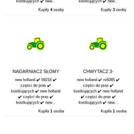
kostkujących ✔️ new...
kostkujących ✔️ new...
Kupiły
4
osoby
Kupiły
3
osoby
NAGARNIACZ SŁOMY
CHWYTACZ 3-
59216
TALERZOWY NEW
new holland ✔️ 59216 ✔️
new holland ✔️ rs6085 ✔️
HOLLAND...
części do pras ✔️
części do pras ✔️
kostkujących ✔️ new holland
kostkujących ✔️ new holland
✔️ części do pras ✔️
✔️ części do pras ✔️
kostkujących ✔️ new...
kostkujących ✔️ new...
Kupiła
1
osoba
Kupiła
1
osoba