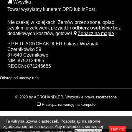
Wysyłka
Towar wysyłamy kurierem DPD lub InPost
Nie czekaj w kolejkach! Zamów przez stronę, opłać
szybkim przelewem, przyjedź i
odbierz osobiście
bez
dodatkowych kosztów, gotowe!
Zobacz na mapie
P.P.H.U. AGROHANDLER Łukasz Woźniak
Czernikówko 59
87-640 Czernikowo
NIP: 8792124985
REGON: 871245655
Odstąp od umowy tutaj
© 2020 by AGROHANDLER. Wszystkie prawa zastrzeżone
Przełącz na wersję na komputer
Ta witryna używa ciasteczek. Pozostając na stronie
zgadzasz się na ich użycie. Aby dowiedzieć się więcej
zamknij
o polityce plików cookies zajrzyj tutaj:
Polityka plików