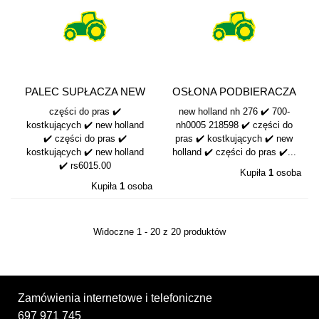
PALEC SUPŁACZA NEW
OSŁONA PODBIERACZA
HOLLAND RS6015
NH 276 /...
części do pras ✔️
new holland nh 276 ✔️ 700-
kostkujących ✔️ new holland
nh0005 218598 ✔️ części do
✔️ części do pras ✔️
pras ✔️ kostkujących ✔️ new
kostkujących ✔️ new holland
holland ✔️ części do pras ✔️...
✔️ rs6015.00
Kupiła
1
osoba
Kupiła
1
osoba
Widoczne 1 - 20 z 20 produktów
Zamówienia internetowe i telefoniczne
697 971 745