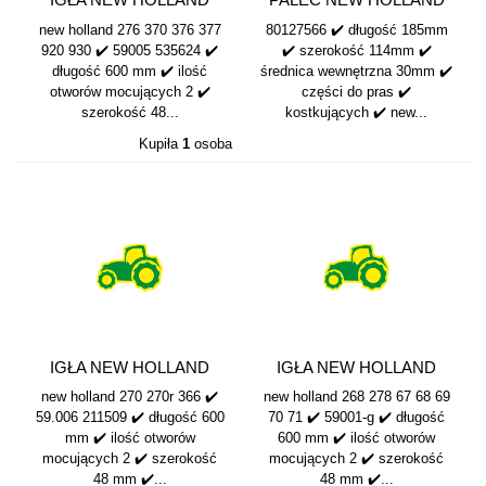
535624 59005G
80127566
new holland 276 370 376 377
80127566 ✔️ długość 185mm
920 930 ✔️ 59005 535624 ✔️
✔️ szerokość 114mm ✔️
długość 600 mm ✔️ ilość
średnica wewnętrzna 30mm ✔️
otworów mocujących 2 ✔️
części do pras ✔️
szerokość 48...
kostkujących ✔️ new...
Kupiła
1
osoba
IGŁA NEW HOLLAND
IGŁA NEW HOLLAND
59.006 211509
59001-G
new holland 270 270r 366 ✔️
new holland 268 278 67 68 69
59.006 211509 ✔️ długość 600
70 71 ✔️ 59001-g ✔️ długość
mm ✔️ ilość otworów
600 mm ✔️ ilość otworów
mocujących 2 ✔️ szerokość
mocujących 2 ✔️ szerokość
48 mm ✔️...
48 mm ✔️...