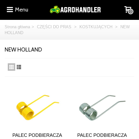
Menu
0
Strona główna
>
CZĘŚCI DO PRAS
>
KOSTKUJĄCYCH
>
NEW
HOLLAND
NEW HOLLAND
PALEC PODBIERACZA
PALEC PODBIERACZA