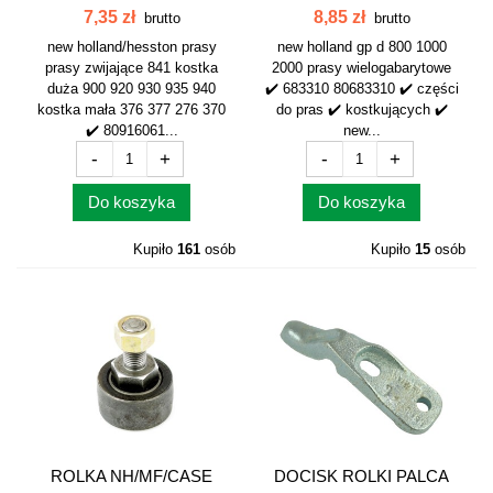
NEW HOLLAND...
NEW HOLLAND...
7,35 zł
8,85 zł
brutto
brutto
new holland/hesston prasy
new holland gp d 800 1000
prasy zwijające 841 kostka
2000 prasy wielogabarytowe
duża 900 920 930 935 940
✔️ 683310 80683310 ✔️ części
kostka mała 376 377 276 370
do pras ✔️ kostkujących ✔️
✔️ 80916061...
new...
-
+
-
+
Do koszyka
Do koszyka
Kupiło
161
osób
Kupiło
15
osób
ROLKA NH/MF/CASE
DOCISK ROLKI PALCA