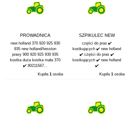
PROWADNICA
SZPIKULEC NEW
NAGARNIACZA NEW...
HOLLAND 5922258
new holland 370 920 925 930
części do pras ✔️
935 new holland/hesston
kostkujących ✔️ new holland
prasy 900 920 925 930 935
✔️ części do pras ✔️
kostka duża kostka mała 370
kostkujących ✔️ new holland
✔️ 80211567...
✔️
Kupiła
1
osoba
Kupiła
1
osoba