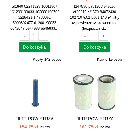
af1840 02241329 10011907
1147590 p781203 545157
161200190033 162000190702
af26215 cf1570 84072430
3219421r1 4780961
1027107s01 bs01-149 ✔️ filtry
5000802477 61200190033
✔️ powietrza ✔️ wewnętrzne
6642047 6644988 6645833...
(bezpiecznik)...
-
+
-
+
Do koszyka
Do koszyka
Kupiły
142
osoby
Kupiło
16
osób
FILTR POWIETRZA
FILTR POWIETRZA
WEWNĘTRZNY...
WEWNĘTRZNY...
154,25 zł
161,75 zł
brutto
brutto