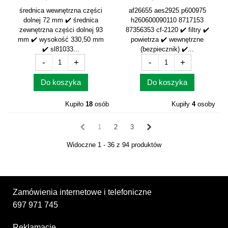
średnica wewnętrzna części
af26655 aes2925 p600975
dolnej 72 mm ✔️ średnica
h260600090110 8717153
zewnętrzna części dolnej 93
87356353 cf-2120 ✔️ filtry ✔️
mm ✔️ wysokość 330,50 mm
powietrza ✔️ wewnętrzne
✔️ sl81033...
(bezpiecznik) ✔️...
-
+
-
+
Do koszyka
Do koszyka
Kupiło
18
osób
Kupiły
4
osoby
1
2
3
Widoczne 1 - 36 z 94 produktów
Zamówienia internetowe i telefoniczne
697 971 745
Reklamacje