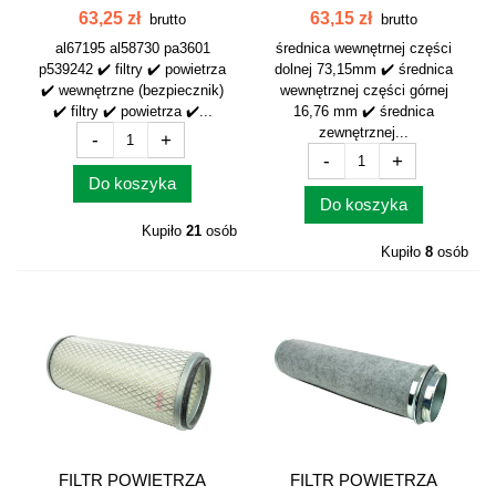
WEWNĘTRZNY JOHN...
WEWNĘTRZNY...
63,25 zł
63,15 zł
brutto
brutto
al67195 al58730 pa3601
średnica wewnętrnej części
p539242 ✔️ filtry ✔️ powietrza
dolnej 73,15mm ✔️ średnica
✔️ wewnętrzne (bezpiecznik)
wewnętrznej części górnej
✔️ filtry ✔️ powietrza ✔️...
16,76 mm ✔️ średnica
zewnętrznej...
-
+
-
+
Do koszyka
Do koszyka
Kupiło
21
osób
Kupiło
8
osób
FILTR POWIETRZA
FILTR POWIETRZA