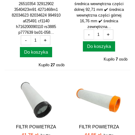
26510354 32912902
średnica wewnętrzna części
3540423m91 4271468m1
dolnej 92,71 mm ✔️ średnica
82034623 82034624 994910
wewnętrzna części górnej
af25491 cf1140
16,76 mm ✔️ średnica
h716200090110 rs3885
zewnętrzna...
p777639 bs01-058...
-
+
-
+
Do koszyka
Do koszyka
Kupiło
7
osób
Kupiło
27
osób
FILTR POWIETRZA
FILTR POWIETRZA
WEWNĘTRZNY...
WEWNĘTRZNY...