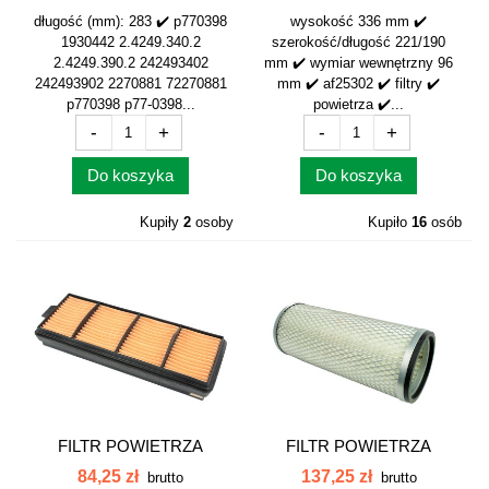
długość (mm): 283 ✔️ p770398
wysokość 336 mm ✔️
1930442 2.4249.340.2
szerokość/długość 221/190
2.4249.390.2 242493402
mm ✔️ wymiar wewnętrzny 96
242493902 2270881 72270881
mm ✔️ af25302 ✔️ filtry ✔️
p770398 p77-0398...
powietrza ✔️...
-
+
-
+
Do koszyka
Do koszyka
Kupiły
2
osoby
Kupiło
16
osób
FILTR POWIETRZA
FILTR POWIETRZA
JOHN DEERE AL215054
WEWNĘTRZNY MF...
84,25 zł
137,25 zł
brutto
brutto