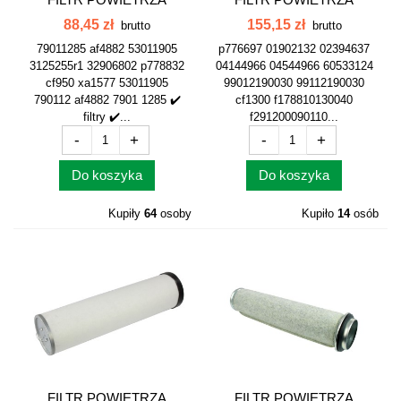
WEWNĘTRZNY 7901...
WEWNĘTRZNY...
88,45 zł
155,15 zł
brutto
brutto
79011285 af4882 53011905
p776697 01902132 02394637
3125255r1 32906802 p778832
04144966 04544966 60533124
cf950 xa1577 53011905
99012190030 99112190030
790112 af4882 7901 1285 ✔️
cf1300 f178810130040
filtry ✔️...
f291200090110...
-
+
-
+
Do koszyka
Do koszyka
Kupiły
64
osoby
Kupiło
14
osób
FILTR POWIETRZA
FILTR POWIETRZA