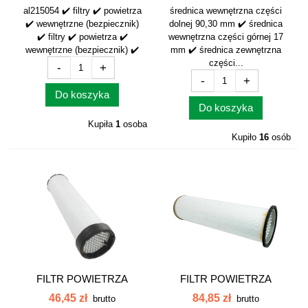
al215054 ✔️ filtry ✔️ powietrza
średnica wewnętrzna części
✔️ wewnętrzne (bezpiecznik)
dolnej 90,30 mm ✔️ średnica
✔️ filtry ✔️ powietrza ✔️
wewnętrzna części górnej 17
wewnętrzne (bezpiecznik) ✔️
mm ✔️ średnica zewnętrzna
części...
-
+
-
+
Do koszyka
Do koszyka
Kupiła
1
osoba
Kupiło
16
osób
FILTR POWIETRZA
FILTR POWIETRZA
WEWNĘTRZNY...
WEWNĘTRZNY...
46,45 zł
84,85 zł
brutto
brutto