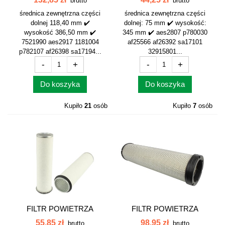
brutto
brutto
średnica zewnętrzna części
średnica zewnętrzna części
dolnej 118,40 mm ✔️
dolnej: 75 mm ✔️ wysokość:
wysokość 386,50 mm ✔️
345 mm ✔️ aes2807 p780030
7521990 aes2917 1181004
af25566 af26392 sa17101
p782107 af26398 sa17194...
32915801...
-
+
-
+
Do koszyka
Do koszyka
Kupiło
21
osób
Kupiło
7
osób
FILTR POWIETRZA
FILTR POWIETRZA
WEWNĘTRZNY ZETOR...
WEWNĘTRZNY NEW...
55,85 zł
98,95 zł
brutto
brutto