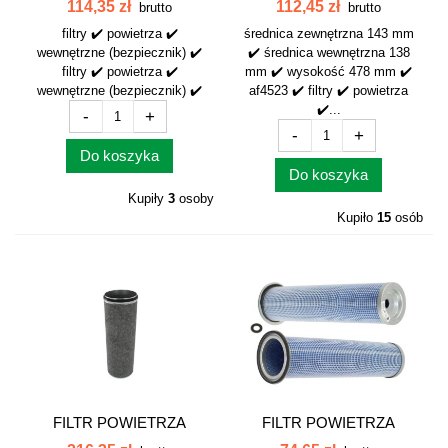
WEWNĘTRZNY...
WEWNĘTRZNY AF4523
114,35 zł
112,45 zł
brutto
brutto
filtry ✔️ powietrza ✔️
średnica zewnętrzna 143 mm
wewnętrzne (bezpiecznik) ✔️
✔️ średnica wewnętrzna 138
filtry ✔️ powietrza ✔️
mm ✔️ wysokość 478 mm ✔️
wewnętrzne (bezpiecznik) ✔️
af4523 ✔️ filtry ✔️ powietrza
✔️...
-
+
-
+
Do koszyka
Do koszyka
Kupiły
3
osoby
Kupiło
15
osób
FILTR POWIETRZA
FILTR POWIETRZA
WEWNĘTRZNY CLAAS...
WEWNĘTRZNY...