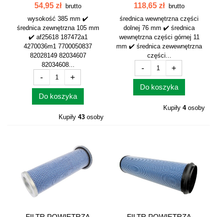
WEWNĘTRZNY...
WEWNĘTRZNY AF4745
54,95 zł
118,65 zł
brutto
brutto
wysokość 385 mm ✔️
średnica wewnętrzna części
średnica zewnętrzna 105 mm
dolnej 76 mm ✔️ średnica
✔️ af25618 187472a1
wewnętrzna części górnej 11
4270036m1 7700050837
mm ✔️ średnica zewewnętrzna
82028149 82034607
części...
82034608...
-
+
-
+
Do koszyka
Do koszyka
Kupiły
4
osoby
Kupiły
43
osoby
FILTR POWIETRZA
FILTR POWIETRZA