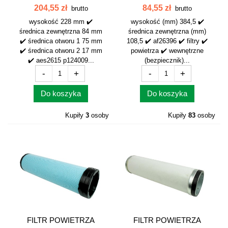
WEWNĘTRZNY...
WEWNĘTRZNY ZETOR...
204,55 zł
84,55 zł
brutto
brutto
wysokość 228 mm ✔️
wysokość (mm) 384,5 ✔️
średnica zewnętrzna 84 mm
średnica zewnętrzna (mm)
✔️ średnica otworu 1 75 mm
108,5 ✔️ af26396 ✔️ filtry ✔️
✔️ średnica otworu 2 17 mm
powietrza ✔️ wewnętrzne
✔️ aes2615 p124009...
(bezpiecznik)...
-
+
-
+
Do koszyka
Do koszyka
Kupiły
3
osoby
Kupiły
83
osoby
FILTR POWIETRZA
FILTR POWIETRZA