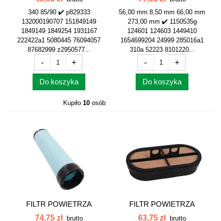
340 85/90 ✔️ p829333
56,00 mm 8,50 mm 66,00 mm
132000190707 151849149
273,00 mm ✔️ 1150535g
1849149 1849254 1931167
124601 124603 1449410
222422a1 5080445 76094057
1654699204 24999 285016a1
87682999 z2950577...
310a 52223 8101220...
-
+
-
+
Do koszyka
Do koszyka
Kupiło
10
osób
FILTR POWIETRZA
FILTR POWIETRZA
WEWNĘTRZNY...
WEWNĘTRZNY...
74,75 zł
63,75 zł
brutto
brutto