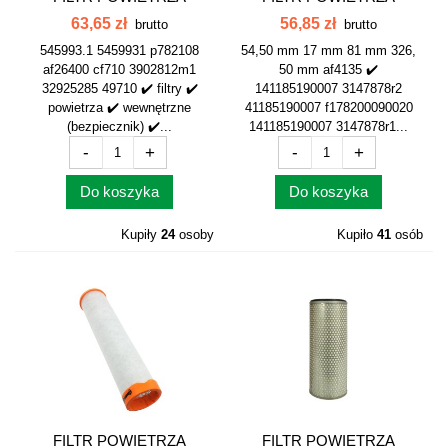
WEWNĘTRZNY CLAAS...
WEWNĘTRZNY...
63,65 zł
56,85 zł
brutto
brutto
545993.1 5459931 p782108
54,50 mm 17 mm 81 mm 326,
af26400 cf710 3902812m1
50 mm af4135 ✔️
32925285 49710 ✔️ filtry ✔️
141185190007 3147878r2
powietrza ✔️ wewnętrzne
41185190007 f178200090020
(bezpiecznik) ✔️...
141185190007 3147878r1...
-
+
-
+
Do koszyka
Do koszyka
Kupiły
24
osoby
Kupiło
41
osób
FILTR POWIETRZA
FILTR POWIETRZA