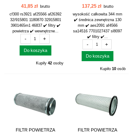
WEWNĘTRZNY...
WEWNĘTRZNY...
41,85 zł
137,25 zł
brutto
brutto
cf300 rs3921 af25566 af26392
wysokość całkowita 344 mm
32/915801 1180870 32915801
✔️ średnica zewnętrzna 130
3901465m1 46837 ✔️ filtry ✔️
mm ✔️ aes2091 af4566
powietrza ✔️ wewnętrzne...
sa14516 7701027437 sl8097
✔️ filtry ✔️...
-
+
-
+
Do koszyka
Do koszyka
Kupiły
42
osoby
Kupiło
10
osób
FILTR POWIETRZA
FILTR POWIETRZA