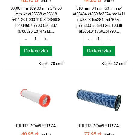
41,75 zł
44,85 zł
brutto
brutto
88,00 mm 109,00 mm 379,50
318 mm 84 mm 63 mm ✔️
mm ✔️ af25558 af25618
af25484 cf850 fa3274 ma1411
h411.201.090.110 82034608
sw3826 lxs284 md7628s
82034607 7700.050.837
p775300 rs3543 26510338
p780523 187472a1...
ar2851w z760234790...
-
+
-
+
Do koszyka
Do koszyka
Kupiło
76
osób
Kupiło
17
osób
FILTR POWIETRZA
FILTR POWIETRZA
WEWNĘTRZNY...
WEWNĘTRZNY...
40,95 zł
77,95 zł
brutto
brutto