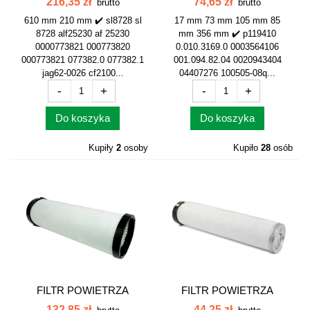
216,35 zł
74,65 zł
brutto
brutto
610 mm 210 mm ✔️ sl8728 sl
17 mm 73 mm 105 mm 85
8728 alf25230 af 25230
mm 356 mm ✔️ p119410
0000773821 000773820
0.010.3169.0 0003564106
000773821 077382.0 077382.1
001.094.82.04 0020943404
jag62-0026 cf2100...
04407276 100505-08q...
-
+
-
+
Do koszyka
Do koszyka
Kupiły
2
osoby
Kupiło
28
osób
FILTR POWIETRZA
FILTR POWIETRZA
WEWNĘTRZNY...
WEWNĘTRZNY...
132,85 zł
44,25 zł