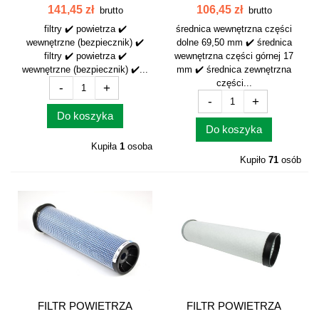
WEWNĘTRZNY AF907
WEWNĘTRZNY...
141,45 zł
106,45 zł
brutto
brutto
filtry ✔️ powietrza ✔️
średnica wewnętrzna części
wewnętrzne (bezpiecznik) ✔️
dolne 69,50 mm ✔️ średnica
filtry ✔️ powietrza ✔️
wewnętrzna części górnej 17
wewnętrzne (bezpiecznik) ✔️...
mm ✔️ średnica zewnętrzna
części...
-
+
-
+
Do koszyka
Do koszyka
Kupiła
1
osoba
Kupiło
71
osób
FILTR POWIETRZA
FILTR POWIETRZA