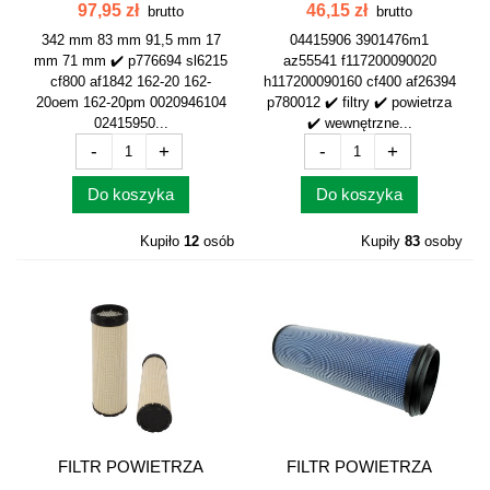
WEWNĘTRZNY...
WEWNĘTRZNY...
97,95 zł
46,15 zł
brutto
brutto
342 mm 83 mm 91,5 mm 17
04415906 3901476m1
mm 71 mm ✔️ p776694 sl6215
az55541 f117200090020
cf800 af1842 162-20 162-
h117200090160 cf400 af26394
20oem 162-20pm 0020946104
p780012 ✔️ filtry ✔️ powietrza
02415950...
✔️ wewnętrzne...
-
+
-
+
Do koszyka
Do koszyka
Kupiło
12
osób
Kupiły
83
osoby
FILTR POWIETRZA
FILTR POWIETRZA