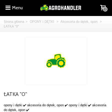
Menu
0
Strona główna
>
OPONY I DĘTKI
>
Akcesoria do dętek, opon
>
ŁATKA "0"
ŁATKA "0"
opony i dętki ✔️ akcesoria do dętek, opon ✔️ opony i dętki ✔️ akcesoria
do dętek, opon ✔️