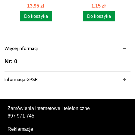
MASKOWNICY...
TERMOSTATU BIZON
13,95 zł
1,15 zł
PL600968
Do koszyka
Do koszyka
Więcej informacji
Nr: 0
Informacja GPSR
Zamówienia internetowe i telefoniczne
697 971 745
Reklamacje