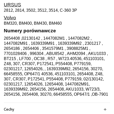
URSUS
2812, 2814, 3502, 3512, 3514, C-360 3P
Volvo
BM320, BM400, BM430, BM460
Numery porównawcze
2654408 ,02130142 , 1447082M1 , 1447082M2 ,
1447082M91 , 1639339M91 , 1639339M92 , 2301217 ,
2654186 , 2654406 , 3541579M1 , 3908825M1 ,
7701028406 , 996304 , ABU8542 , AHM2094 , AKU1033 ,
BT215 , LF700 , OC38 , R57 , W723.40536, 451103101,
Z48, 307, CR307, P172541, P554408, P779159,
02301217, 12654026, , 1639339M92, 2654156, 30270,
66458555, OP647/1 40536, 451103101, 2654408, Z48,
307, CR307, P172541, P554408, P779159, 02/130142,
02301217, 12654026, 12654408, 1447082M91,
1639339M92, 2654156, 2654408, AKU1033, W723/3,
2654156, 2654408, 30270, 66458555, OP647/1 ,OB-7901
Cechy