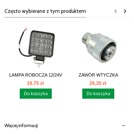
Często wybierane z tym produktem
LAMPA ROBOCZA 12/24V
ZAWÓR WTYCZKA
16 LEDOWA...
M22x1,5...
19,75 zł
26,35 zł
Do koszyka
Do koszyka
Więcej informacji