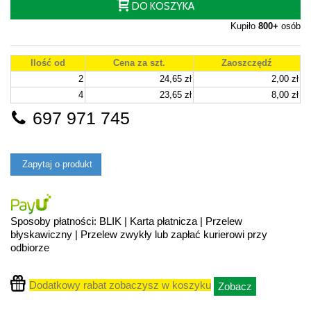
DO KOSZYKA
Kupiło
800+
osób
Ilość od
Cena za szt.
Zaoszczędź
2
24,65 zł
2,00 zł
4
23,65 zł
8,00 zł
697 971 745
Zapytaj o produkt
Sposoby płatności: BLIK | Karta płatnicza | Przelew
błyskawiczny | Przelew zwykły lub zapłać kurierowi przy
odbiorze
Dodatkowy rabat zobaczysz w koszyku
Zobacz