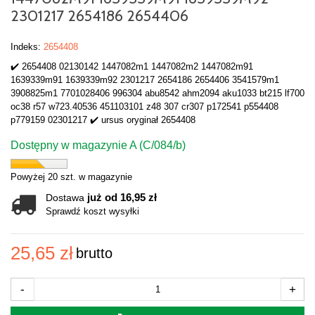
2301217 2654186 2654406
Indeks:
2654408
✔️ 2654408 02130142 1447082m1 1447082m2 1447082m91
1639339m91 1639339m92 2301217 2654186 2654406 3541579m1
3908825m1 7701028406 996304 abu8542 ahm2094 aku1033 bt215 lf700
oc38 r57 w723.40536 451103101 z48 307 cr307 p172541 p554408
p779159 02301217 ✔️ ursus oryginał 2654408
Dostępny w magazynie A (C/084/b)
Powyżej 20 szt. w magazynie
już od 16,95 zł
Dostawa
Sprawdź koszt wysyłki
25,65 zł
brutto
-
+