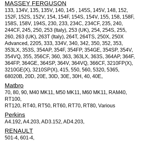
MASSEY FERGUSON
133, 134V, 135, 135V, 140, 145 , 145S, 145V, 148, 152,
152F, 152S, 152V, 154, 154F, 154S, 154V, 155, 158, 158F,
158S, 158V, 194S, 230, 233, 234C, 234CF, 235, 240,
244CF, 245, 250, 253 (Italy), 253 (UK), 254, 254S, 255,
260, 263 (UK), 263T (Italy), 264T, 264TS, 250X, 250X
Advanced, 2205, 333, 334V, 340, 342, 350, 352, 353,
353LX, 353S, 354AP, 354F, 354FP, 354GE, 354SP, 354V,
354VQ, 355, 356CF, 360, 363, 363LX, 363S, 364AP, 364F,
364FP, 364GE, 364SP, 364V, 364VQ, 366CF, 3210FP(X),
3210GE(X), 3210SP(X), 415, 550, 560, 5320, 5365,
68020B, 20D, 20E, 30D, 30E, 30H, 40, 40E,
Matbro
70, 80, 90, M40 MK11, M50 MK11, M60 MK11, RAM40,
RT100,
RT120, RT40, RT50, RT60, RT70, RT80, Various
Perkins
A4.192, A4.203, AD3.152, AD4.203,
RENAULT
501-4, 601-4,