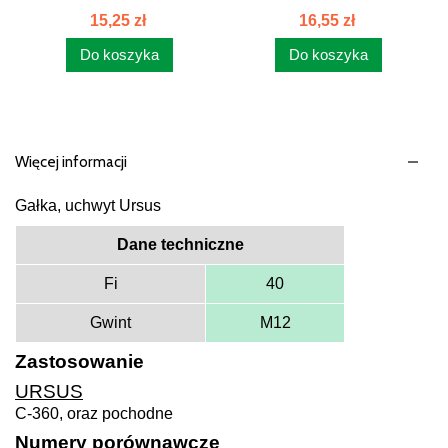
PRZETYCZEK...
15,25 zł
16,55 zł
Do koszyka
Do koszyka
Więcej informacji
Gałka, uchwyt Ursus
Dane techniczne
Fi
40
Gwint
M12
Zastosowanie
URSUS
C-360, oraz pochodne
Numery porównawcze