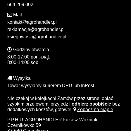
664 209 002
Mail
kontakt@agrohandler.pl
reklamacje@agrohandler.pl
ksiegowosc@agrohandler.pl
Godziny otwarcia
8:00-17:00 pon.-piąt.
8:00-14:00 sob.
Wysyłka
Towar wysyłamy kurierem DPD lub InPost
Nie czekaj w kolejkach! Zamów przez stronę, opłać
szybkim przelewem, przyjedź i
odbierz osobiście
bez
dodatkowych kosztów, gotowe!
Zobacz na mapie
P.P.H.U. AGROHANDLER Łukasz Woźniak
Czernikówko 59
87-640 Czernikowo