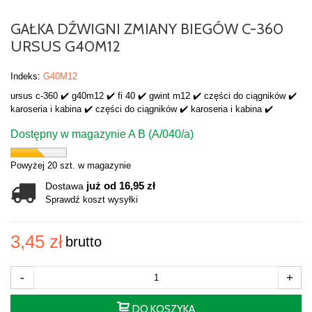
GAŁKA DŹWIGNI ZMIANY BIEGÓW C-360
URSUS G40M12
Indeks:
G40M12
ursus c-360 ✔️ g40m12 ✔️ fi 40 ✔️ gwint m12 ✔️ części do ciągników ✔️
karoseria i kabina ✔️ części do ciągników ✔️ karoseria i kabina ✔️
Dostępny w magazynie A B (A/040/a)
Powyżej 20 szt. w magazynie
już od 16,95 zł
Dostawa
Sprawdź koszt wysyłki
3,45 zł
brutto
-
+
DO KOSZYKA