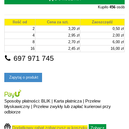
Kupiło
456
osób
Ilość od
Cena za szt.
Zaoszczędź
2
3,20 zł
0,50 zł
4
2,95 zł
2,00 zł
8
2,70 zł
6,00 zł
16
2,45 zł
16,00 zł
697 971 745
Zapytaj o produkt
Sposoby płatności: BLIK | Karta płatnicza | Przelew
błyskawiczny | Przelew zwykły lub zapłać kurierowi przy
odbiorze
Dodatkowy rabat zobaczysz w koszyku
Zobacz