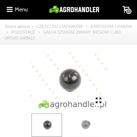
Menu
0
Strona główna
>
CZĘŚCI DO CIĄGNIKÓW
>
KAROSERIA I KABINA
>
POZOSTAŁE
>
GAŁKA DŹWIGNI ZMIANY BIEGÓW C-360
URSUS G40M12