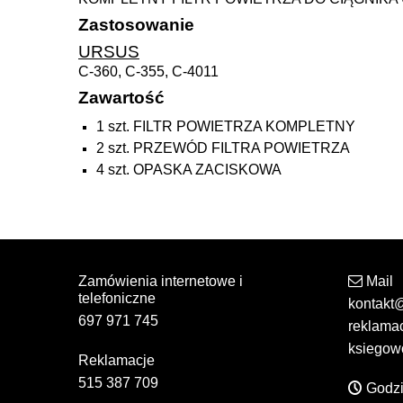
Zastosowanie
URSUS
C-360, C-355, C-4011
Zawartość
1 szt. FILTR POWIETRZA KOMPLETNY
2 szt. PRZEWÓD FILTRA POWIETRZA
4 szt. OPASKA ZACISKOWA
Zamówienia internetowe i
Mail
telefoniczne
kontakt
697 971 745
reklama
ksiegow
Reklamacje
515 387 709
Godzi