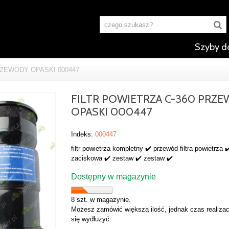
Szyby d
RZEWODY OPASKI 000447
FILTR POWIETRZA C-360 PRZ
OPASKI 000447
Indeks:
000447
filtr powietrza kompletny ✔️ przewód filtra powietrza 
zaciskowa ✔️ zestaw ✔️ zestaw ✔️
Dostępny w magazynie
8 szt. w magazynie.
Możesz zamówić większą ilość, jednak czas realizac
się wydłużyć.