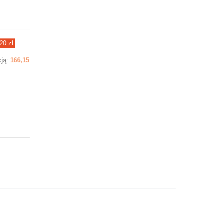
20 zł
cją:
166,15