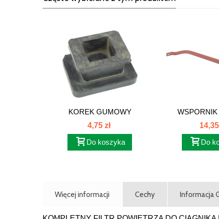
KOREK GUMOWY
WSPORNIK 
SKRZYNI...
PRAWY
4,75 zł
14,35
Do koszyka
Do k
Więcej informacji
Cechy
Informacja
KOMPLETNY FILTR POWIETRZA DO CIĄGNIKA 