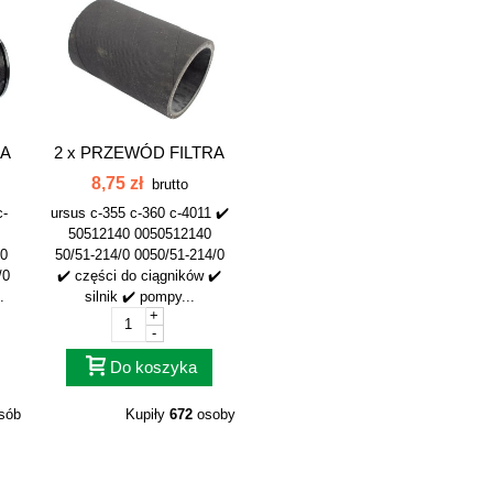
ZA
2 x
PRZEWÓD FILTRA
.
POWIETRZA C-360...
8,75 zł
brutto
c-
ursus c-355 c-360 c-4011 ✔️
50512140 0050512140
20
50/51-214/0 0050/51-214/0
/0
✔️ części do ciągników ✔️
.
silnik ✔️ pompy...
+
-
Do koszyka
sób
Kupiły
672
osoby