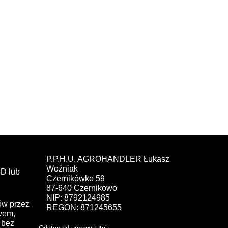
P.P.H.U. AGROHANDLER Łukasz
Woźniak
D lub
Czernikówko 59
87-640 Czernikowo
NIP: 8792124985
ów przez
REGON: 871245655
ewem,
bez