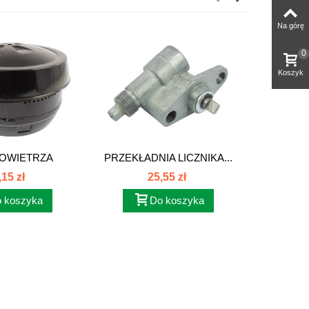
Na górę
0
Koszyk
POWIETRZA
PRZEKŁADNIA LICZNIKA...
KLOSZ LA
ĘPNY...
,15 zł
25,55 zł
 koszyka
Do koszyka