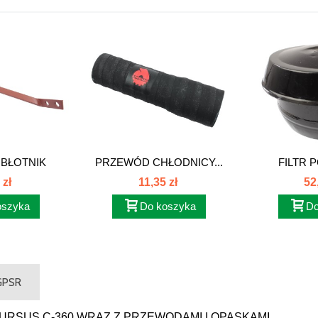
BŁOTNIK
PRZEWÓD CHŁODNICY...
FILTR 
...
WST
 zł
11,35 zł
52
oszyka
Do koszyka
Do
 GPSR
URSUS C-360 WRAZ Z PRZEWODAMI I OPASKAMI