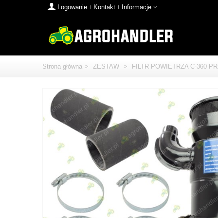
Logowanie
Kontakt
Informacje
Strona główna
>
ZESTAW
>
FILTR POWIETRZA C-360 P