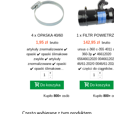
4 x
OPASKA 40/60
1 x
FILTR POWIETR
C-360 KOMPLETNY..
1,95 zł
142,95 zł
brutto
brutto
artykuły znormalizowane ✔️
ursus c-360 c-355 4011 
opaski ✔️ opaski ślimakowe
360-3p ✔️ 46612020
zwykłe ✔️ artykuły
65646612020 00466120
znormalizowane ✔️ opaski
46/61-202/0 0046/61-202
✔️ opaski ślimakowe...
✔️ części do ciągników..
+
+
-
-
Do koszyka
Do koszyka
Kupiło
800+
osób
Kupiło
800+
o
Często wybierane z tym produktem