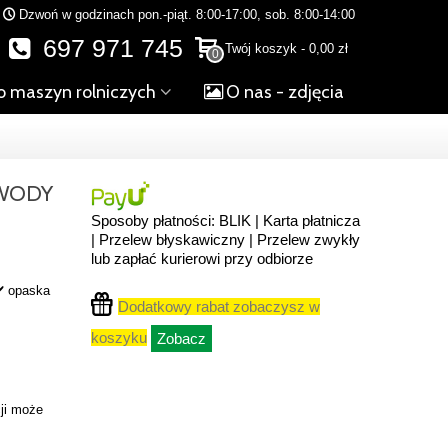
Dzwoń w godzinach pon.-piąt. 8:00-17:00, sob. 8:00-14:00
697 971 745
Twój koszyk
-
0,00 zł
0
o maszyn rolniczych
O nas - zdjęcia
EWODY
Sposoby płatności: BLIK | Karta płatnicza
| Przelew błyskawiczny | Przelew zwykły
lub zapłać kurierowi przy odbiorze
✔️ opaska
Dodatkowy rabat zobaczysz w
koszyku
Zobacz
ji może