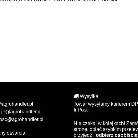
Wysyłka
@agrohandler.pl
Towar wysyłamy kurierem DP
InPost
cje@agrohandler.pl
osc@agrohandler.pl
Nie czekaj w kolejkach! Zam
stronę, opłać szybkim przel
ny otwarcia
przyjedź i
odbierz osobiście