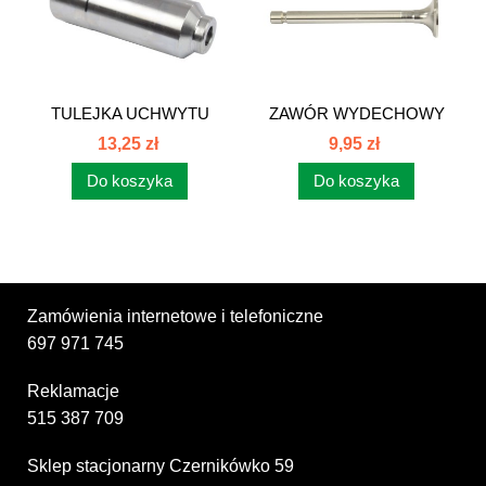
TULEJKA UCHWYTU
ZAWÓR WYDECHOWY
WTRYSKIWACZA...
C-360...
13,25 zł
9,95 zł
Do koszyka
Do koszyka
Zamówienia internetowe i telefoniczne
697 971 745
Reklamacje
515 387 709
Sklep stacjonarny Czernikówko 59