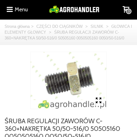
Menu
0
Strona główna
>
CZĘŚCI DO CIĄGNIKÓW
>
SILNIK
>
GŁOWICA I
ELEMENTY GŁOWICY
>
ŚRUBA REGULACJI ZAWORÓW C-
360+NAKRĘTKA 50/50-516/0 50505160 0050505160 0050/50-516/0
ŚRUBA REGULACJI ZAWORÓW C-
360+NAKRĘTKA 50/50-516/0 50505160
0050505160 0050/50-516/0