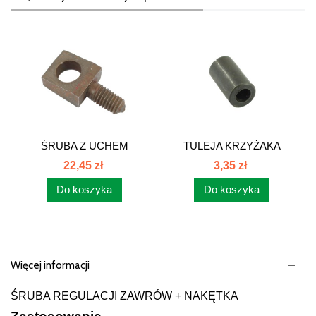
ŚRUBA Z UCHEM
TULEJA KRZYŻAKA
CIĘGNA...
WAŁKA...
22,45 zł
3,35 zł
Do koszyka
Do koszyka
Więcej informacji
ŚRUBA REGULACJI ZAWRÓW + NAKĘTKA