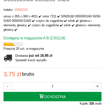
Indeks:
50505160
ursus c-355 c-360 c-4011 ✔️ zetor 7211 ✔️ 50505160 0050505160 50/50-
516/0 0050/50-516/0 ✔️ części do ciągników ✔️ silnik ✔️ głowica i
elementy głowicy ✔️ części do ciągników ✔️ silnik ✔️ głowica i elementy
głowicy ✔️
Dostępny w magazynie A B (C/011/d)
Powyżej 20 szt. w magazynie
już od 16,95 zł
Dostawa
Sprawdź koszt wysyłki
3,75 zł
brutto
-
+
DO KOSZYKA
Kupiło
326
osób