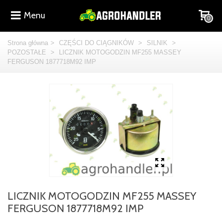
Menu
0
Strona główna
>
CZĘŚCI DO CIĄGNIKÓW
>
SILNIK
>
POZOSTAŁE
>
LICZNIK MOTOGODZIN MF255 MASSEY
FERGUSON 1877718M92 IMP
LICZNIK MOTOGODZIN MF255 MASSEY
FERGUSON 1877718M92 IMP