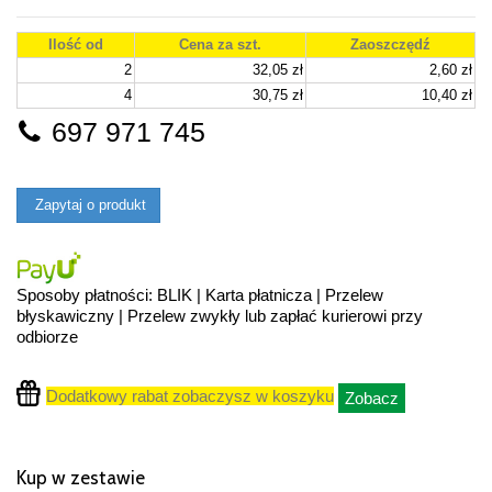
Ilość od
Cena za szt.
Zaoszczędź
2
32,05 zł
2,60 zł
4
30,75 zł
10,40 zł
697 971 745
Zapytaj o produkt
Sposoby płatności: BLIK | Karta płatnicza | Przelew
błyskawiczny | Przelew zwykły lub zapłać kurierowi przy
odbiorze
Dodatkowy rabat zobaczysz w koszyku
Zobacz
Kup w zestawie