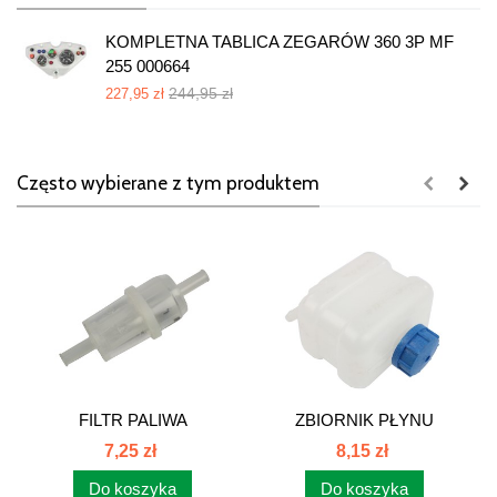
KOMPLETNA TABLICA ZEGARÓW 360 3P MF
255 000664
244,95 zł
227,95 zł
Często wybierane z tym produktem
FILTR PALIWA
ZBIORNIK PŁYNU
PRZELOTOWY PS821...
HAMULCOWEGO...
7,25 zł
8,15 zł
Do koszyka
Do koszyka