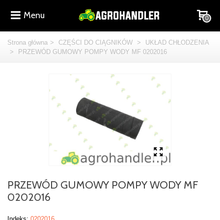
Menu
0
Strona główna
>
CZĘŚCI DO CIĄGNIKÓW
>
UKŁAD CHŁODZENIA
>
PRZEWÓD GUMOWY POMPY WODY MF 0202016
PRZEWÓD GUMOWY POMPY WODY MF
0202016
Indeks:
0202016