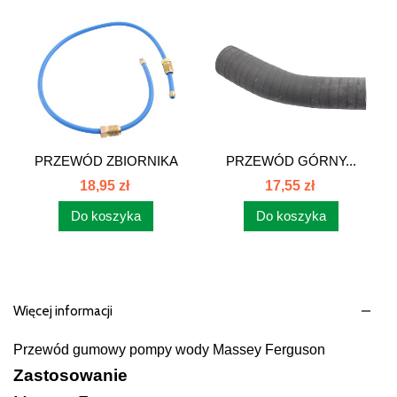
PRZEWÓD ZBIORNIKA
PRZEWÓD GÓRNY...
MF 255...
18,95 zł
17,55 zł
Do koszyka
Do koszyka
Więcej informacji
Przewód gumowy pompy wody Massey Ferguson
Zastosowanie