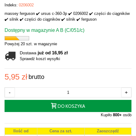
Indeks:
0206002
massey ferguson ✔️ ursus c-360-3p ✔️ 0206002 ✔️ części do ciągników
✔️ silnik ✔️ części do ciągników ✔️ silnik ✔️ ferguson
Dostępny w magazynie A B (C/051/c)
Powyżej 20 szt. w magazynie
już od 16,95 zł
Dostawa
Sprawdź koszt wysyłki
5,95 zł
brutto
-
+
DO KOSZYKA
Kupiło
800+
osób
Ilość od
Cena za szt.
Zaoszczędź