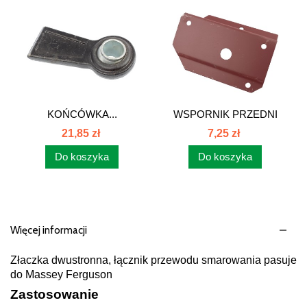
KOŃCÓWKA...
WSPORNIK PRZEDNI
LAMP KIERUNKU...
21,85 zł
7,25 zł
Do koszyka
Do koszyka
Więcej informacji
Złaczka dwustronna, łącznik przewodu smarowania pasuje
do Massey Ferguson
Zastosowanie