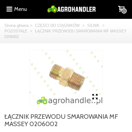
Menu
0
Strona główna
>
CZĘŚCI DO CIĄGNIKÓW
>
SILNIK
>
POZOSTAŁE
>
ŁĄCZNIK PRZEWODU SMAROWANIA MF MASSEY
0206002
ŁĄCZNIK PRZEWODU SMAROWANIA MF
MASSEY 0206002