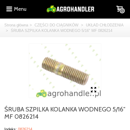
Menu
0
Strona główna
>
CZĘŚCI DO CIĄGNIKÓW
>
UKŁAD CHŁODZENIA
>
ŚRUBA SZPILKA KOLANKA WODNEGO 5/16" MF 0826214
ŚRUBA SZPILKA KOLANKA WODNEGO 5/16"
MF 0826214
Indeks:
0826214