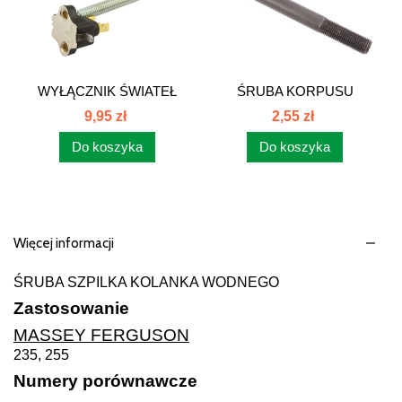
WYŁĄCZNIK ŚWIATEŁ
ŚRUBA KORPUSU
STOP MF 1874709M1
FILTRA OLEJU...
9,95 zł
2,55 zł
Do koszyka
Do koszyka
Więcej informacji
ŚRUBA SZPILKA KOLANKA WODNEGO
Zastosowanie
MASSEY FERGUSON
235, 255
Numery porównawcze