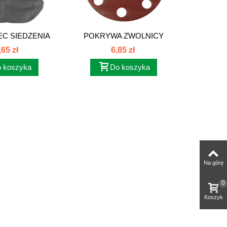
C SIEDZENIA
POKRYWA ZWOLNICY
USZCZE
OWCY...
PRZEDNIEJ C-385...
,65 zł
6,85 zł
 koszyka
Do koszyka
Na górę
0
Koszyk