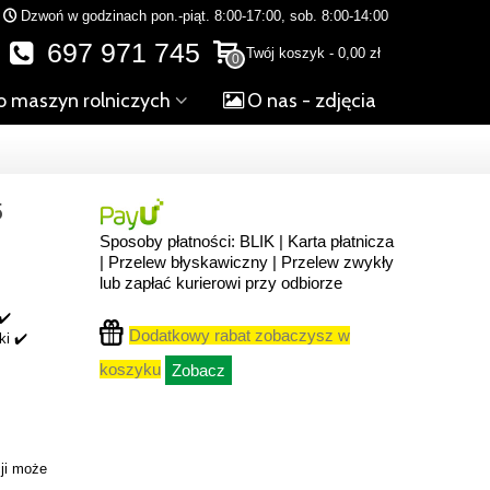
Dzwoń w godzinach pon.-piąt. 8:00-17:00, sob. 8:00-14:00
697 971 745
Twój koszyk
-
0,00 zł
0
o maszyn rolniczych
O nas - zdjęcia
5
Sposoby płatności: BLIK | Karta płatnicza
| Przelew błyskawiczny | Przelew zwykły
lub zapłać kurierowi przy odbiorze
✔️
Dodatkowy rabat zobaczysz w
ki ✔️
koszyku
Zobacz
ji może