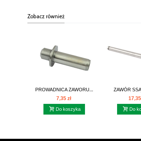
Zobacz również
PROWADNICA ZAWORU...
ZAWÓR SSĄ
80005
7,35 zł
17,35
Do koszyka
Do k