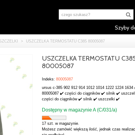
Szyby d
SZCZELKI
>
USZCZELKA TERMOSTATU C385 80005087
USZCZELKA TERMOSTATU C38
80005087
Indeks:
80005087
ursus c-385 902 912 914 1012 1014 1222 1224 1634 
80005087 ✔️ części do ciągników ✔️ silnik ✔️ uszczel
części do ciągników ✔️ silnik ✔️ uszczelki ✔️
Dostępny w magazynie A (C/031/a)
17 szt. w magazynie.
Możesz zamówić większą ilość, jednak czas realizac
się wydłużyć.