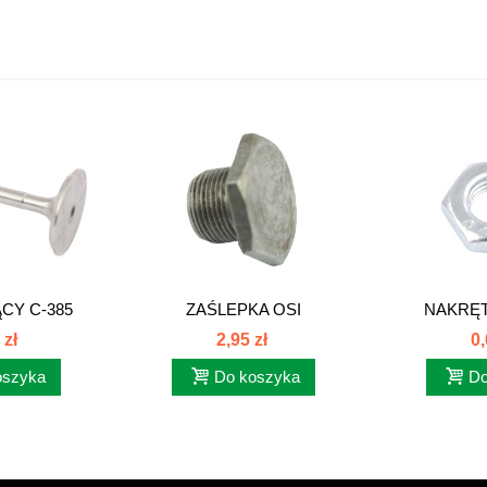
CY C-385
ZAŚLEPKA OSI
NAKRĘ
014
DZWIGIENEK...
REGULACJ
 zł
2,95 zł
0,
oszyka
Do koszyka
Do