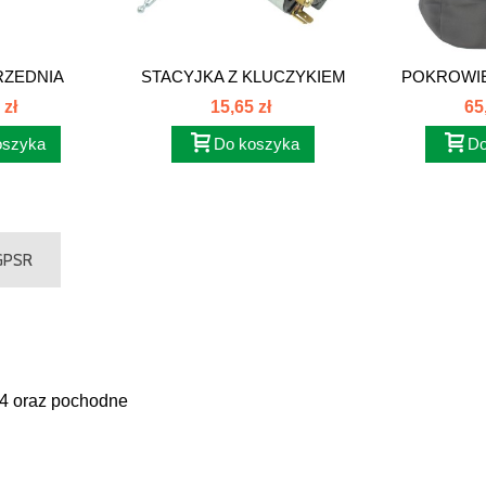
RZEDNIA
STACYJKA Z KLUCZYKIEM
POKROWIE
...
ZETOR 5911...
KIER
 zł
15,65 zł
65
oszyka
Do koszyka
Do
 GPSR
34 oraz pochodne