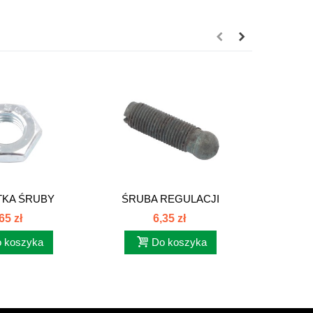
TKA ŚRUBY
ŚRUBA REGULACJI
WS
I ZAWORU...
DŹWIGNI ZAWORÓW...
DZ
65 zł
6,35 zł
 koszyka
Do koszyka