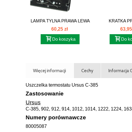
LAMPA TYLNA PRAWA LEWA
KRATKA P
ZETOR...
GÓRNA
60,25 zł
63,95
Do koszyka
Do k
Więcej informacji
Cechy
Informacja
Uszczelka termostatu Ursus C-385
Zastosowanie
Ursus
C-385, 902, 912, 914, 1012, 1014, 1222, 1224, 16
Numery porównawcze
80005087