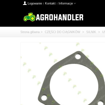
Logowanie
Kontakt
Informacje
Strona główna
>
CZĘŚCI DO CIĄGNIKÓW
>
SILNIK
>
U