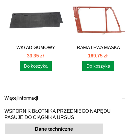
WKŁAD GUMOWY
RAMA LEWA MASKA
BŁOTNIKA...
C385. 83304040
33,35 zł
169,75 zł
Do koszyka
Do koszyka
Więcej informacji
WSPORNIK BŁOTNIKA PRZEDNIEGO NAPĘDU
PASUJE DO CIĄGNIKA URSUS
Dane techniczne