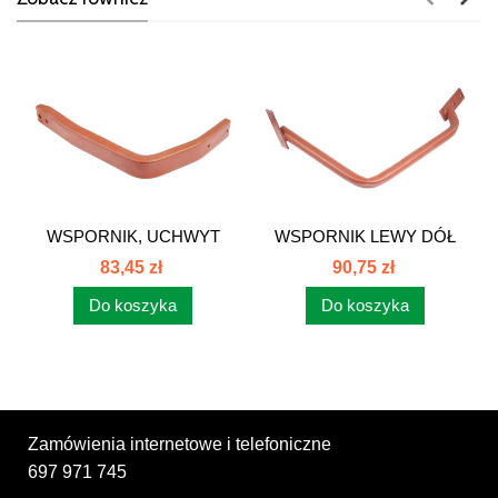
WSPORNIK, UCHWYT
WSPORNIK LEWY DÓŁ
BŁOTNIKA...
KOŁO 14,9-24...
83,45 zł
90,75 zł
Do koszyka
Do koszyka
Zamówienia internetowe i telefoniczne
697 971 745