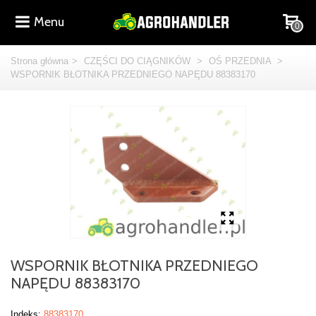
Menu
0
Strona główna
>
CZĘŚCI DO CIĄGNIKÓW
>
OŚ PRZEDNIA
>
WSPORNIK BŁOTNIKA PRZEDNIEGO NAPĘDU 88383170
WSPORNIK BŁOTNIKA PRZEDNIEGO
NAPĘDU 88383170
Indeks:
88383170