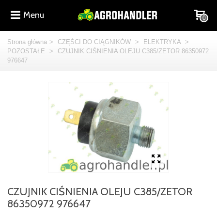
Menu
0
Strona główna
>
CZĘŚCI DO CIĄGNIKÓW
>
ELEKTRYKA
>
POZOSTAŁE
>
CZUJNIK CIŚNIENIA OLEJU C385/ZETOR 86350972
976647
CZUJNIK CIŚNIENIA OLEJU C385/ZETOR
86350972 976647