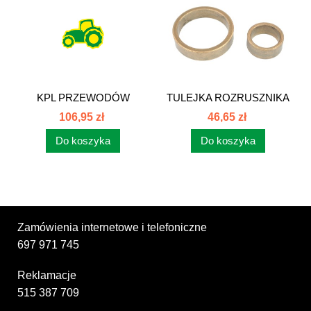
KPL PRZEWODÓW
TULEJKA ROZRUSZNIKA
AKUM.6C 86350102
KPL R20 C385...
106,95 zł
46,65 zł
Do koszyka
Do koszyka
Zamówienia internetowe i telefoniczne
697 971 745
Reklamacje
515 387 709