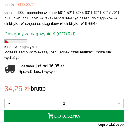
Indeks:
86350972
ursus c-385 i pochodne ✔️ zetor 5011 5211 5245 6011 6211 6247 7011
7211 7245 7711 7745 ✔️ 86350972 976647 ✔️ części do ciągników ✔️
elektryka ✔️ części do ciągników ✔️ elektryka ✔️ 976647
Dostępny w magazynie A (C/070/d)
5 szt. w magazynie.
Możesz zamówić większą ilość, jednak czas realizacji może się
wydłużyć.
już od 16,95 zł
Dostawa
Sprawdź koszt wysyłki
34,25 zł
brutto
-
+
DO KOSZYKA
Kupiło
112
osób