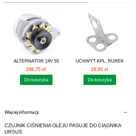
ALTERNATOR 14V 55
UCHWYT KPL. RUREK
MF/3P URSUS...
WYWROTU 7011...
296,75 zł
28,95 zł
Do koszyka
Do koszyka
Więcej informacji
CZUJNIK CIŚNIENIA OLEJU PASUJE DO CIĄGNIKA
URSUS