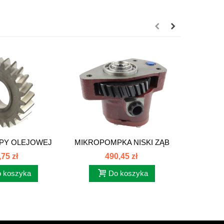
PY OLEJOWEJ
MIKROPOMPKA NISKI ZĄB
NA
84108007
C385...
HYDR
,75 zł
490,45 zł
 koszyka
Do koszyka