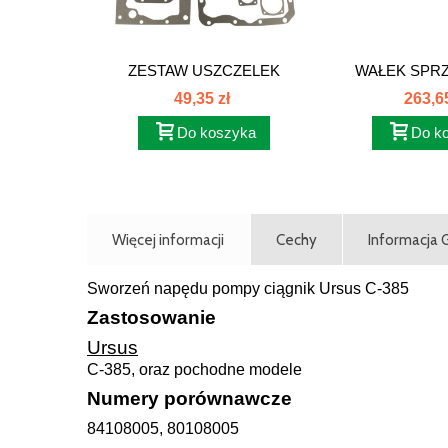
ZESTAW USZCZELEK
WAŁEK SPRZ
SKRZYNI...
C385 86
49,35 zł
263,65
Do koszyka
Do k
Więcej informacji
Cechy
Informacja
Sworzeń napędu pompy ciągnik Ursus C-385
Zastosowanie
Ursus
C-385, oraz pochodne modele
Numery porównawcze
84108005, 80108005