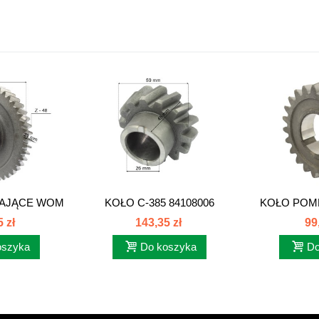
AJĄCE WOM
KOŁO C-385 84108006
KOŁO POM
we...
C385 
 zł
143,35 zł
99
oszyka
Do koszyka
Do