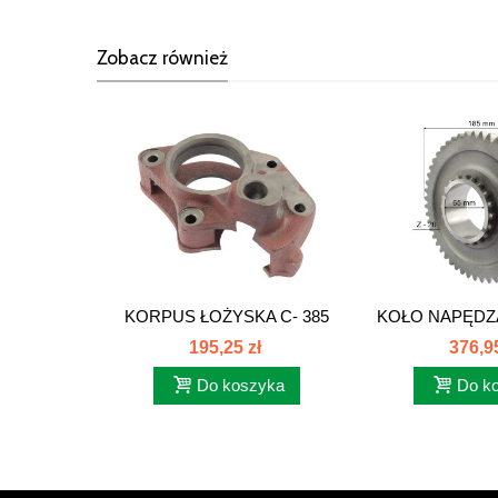
Zobacz również
KORPUS ŁOŻYSKA C- 385
KOŁO NAPĘDZ
84108002
48Z pra
195,25 zł
376,95
Do koszyka
Do k