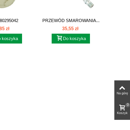
80295042
PRZEWÓD SMAROWANIA...
USZCZ
S
85 zł
35,55 zł
 koszyka
Do koszyka
Na górę
0
Koszyk