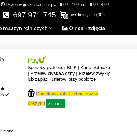
Dzwoń w godzinach pon.-piąt. 8:00-17:00, sob. 8:00-14:00
697 971 745
Twój koszyk
-
0,00 zł
0
o maszyn rolniczych
O nas - zdjęcia
85
Sposoby płatności: BLIK | Karta płatnicza
| Przelew błyskawiczny | Przelew zwykły
lub zapłać kurierowi przy odbiorze
 do
Dodatkowy rabat zobaczysz w
ów ✔️
koszyku
Zobacz
ji może