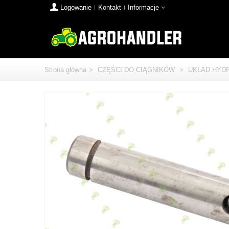
Logowanie
Kontakt
Informacje
Strona główna
>
CZĘŚCI DO CIĄGNIKÓW
>
UKŁAD HYD