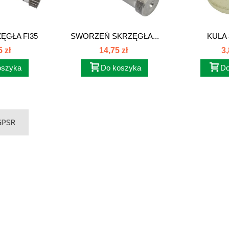
ĘGŁA FI35
SWORZEŃ SKRZĘGŁA...
KULA 
126086
 zł
14,75 zł
3,
oszyka
Do koszyka
Do
 GPSR