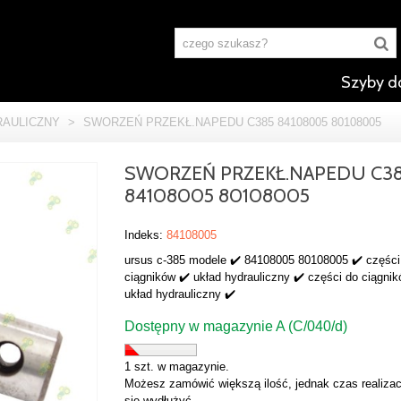
Szyby d
RAULICZNY
>
SWORZEŃ PRZEKŁ.NAPEDU C385 84108005 80108005
SWORZEŃ PRZEKŁ.NAPEDU C3
84108005 80108005
Indeks:
84108005
ursus c-385 modele ✔️ 84108005 80108005 ✔️ części
ciągników ✔️ układ hydrauliczny ✔️ części do ciągnik
układ hydrauliczny ✔️
Dostępny w magazynie A (C/040/d)
1 szt. w magazynie.
Możesz zamówić większą ilość, jednak czas realizac
się wydłużyć.