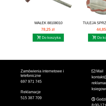
WAŁEK 88108010
TULEJA SPRZ
88108
78,25 zł
44,85
Do koszyka
Do k
Zamówienia internetowe i
Mail
telefoniczne
kontakt
697 971 745
reklama
ksiegow
Reklamacje
515 387 709
Godzi
8:00-17: