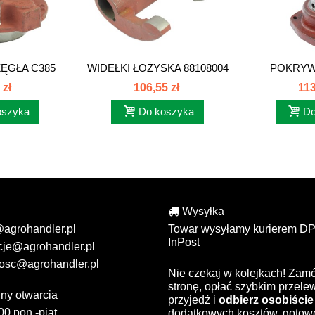
ĘGŁA C385
WIDEŁKI ŁOŻYSKA 88108004
POKRYW
017
PRZEDNI
 zł
106,55 zł
113
oszyka
Do koszyka
Do
Wysyłka
@agrohandler.pl
Towar wysyłamy kurierem DP
InPost
cje@agrohandler.pl
osc@agrohandler.pl
Nie czekaj w kolejkach! Zam
stronę, opłać szybkim przel
ny otwarcia
przyjedź i
odbierz osobiście
00 pon.-piąt.
dodatkowych kosztów, gotow