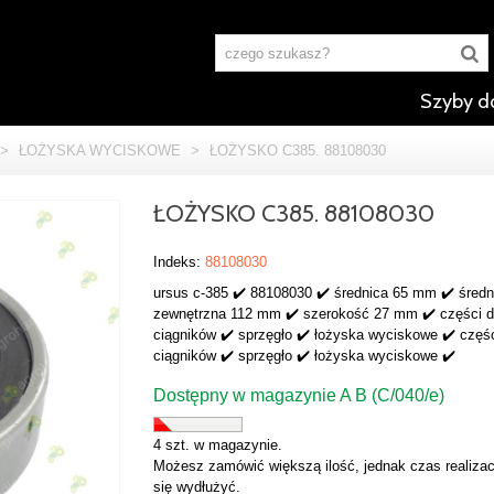
Szyby d
>
ŁOŻYSKA WYCISKOWE
>
ŁOŻYSKO C385. 88108030
ŁOŻYSKO C385. 88108030
Indeks:
88108030
ursus c-385 ✔️ 88108030 ✔️ średnica 65 mm ✔️ średn
zewnętrzna 112 mm ✔️ szerokość 27 mm ✔️ części 
ciągników ✔️ sprzęgło ✔️ łożyska wyciskowe ✔️ częś
ciągników ✔️ sprzęgło ✔️ łożyska wyciskowe ✔️
Dostępny w magazynie A B (C/040/e)
4 szt. w magazynie.
Możesz zamówić większą ilość, jednak czas realizac
się wydłużyć.