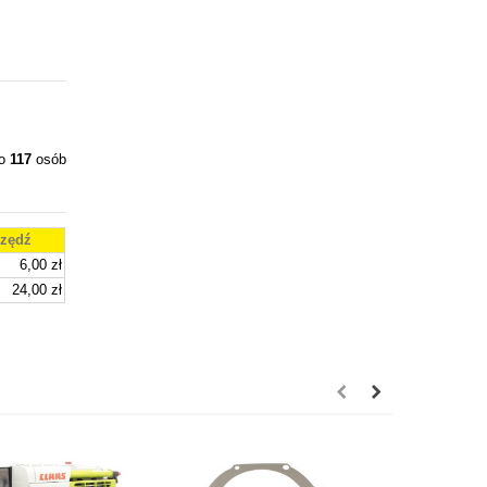
ło
117
osób
zędź
6,00 zł
24,00 zł