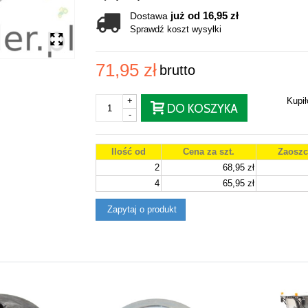
już od 16,95 zł
Dostawa
Sprawdź koszt wysyłki
71,95 zł
brutto
+
Kupi
DO KOSZYKA
-
Ilość od
Cena za szt.
Zaoszc
2
68,95 zł
4
65,95 zł
Zapytaj o produkt