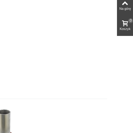
Na górę
0
Koszyk