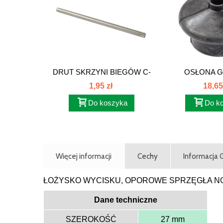
DRUT SKRZYNI BIEGÓW C-
OSŁONA 
385 80121132
DŹWIGN
1,95 zł
18,65
Do koszyka
Do k
Więcej informacji
Cechy
Informacja
ŁOŻYSKO WYCISKU, OPOROWE SPRZĘGŁA NOW
Dane techniczne
SZEROKOŚĆ
27 mm