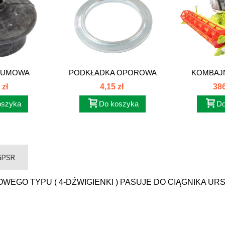
GUMOWA
PODKŁADKA OPOROWA
KOMBAJ
I...
SKRZYNI...
CL
 zł
4,15 zł
386
oszyka
Do koszyka
Do
 GPSR
EGO TYPU ( 4-DŹWIGIENKI ) PASUJE DO CIĄGNIKA UR