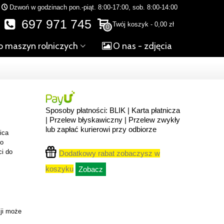
Dzwoń w godzinach pon.-piąt. 8:00-17:00, sob. 8:00-14:00
697 971 745
Twój koszyk
-
0,00 zł
0
o maszyn rolniczych
O nas - zdjęcia
Sposoby płatności: BLIK | Karta płatnicza
| Przelew błyskawiczny | Przelew zwykły
lub zapłać kurierowi przy odbiorze
ica
do
ci do
Dodatkowy rabat zobaczysz w
koszyku
Zobacz
ji może