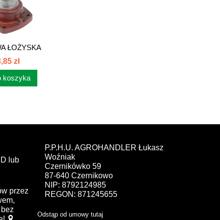
A ŁOŻYSKA
A 88108025
,85 zł
 koszyka
P.P.H.U. AGROHANDLER Łukasz
Woźniak
D lub
Czernikówko 59
87-640 Czernikowo
NIP: 8792124985
ów przez
REGON: 871245655
ewem,
bez
Odstąp od umowy tutaj
e!