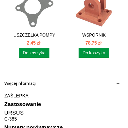
USZCZELKA POMPY
WSPORNIK
SERWOMECHANIZMU...
SIŁOWNIKA...
2,45 zł
78,75 zł
Do koszyka
Do koszyka
Więcej informacji
ZAŚLEPKA
Zastosowanie
URSUS
C-385
Numery porównawcze