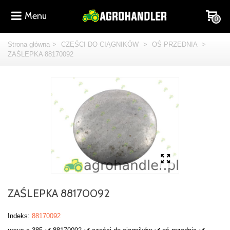
Menu
0
Strona główna
>
CZĘŚCI DO CIĄGNIKÓW
>
OŚ PRZEDNIA
>
ZAŚLEPKA 88170092
ZAŚLEPKA 88170092
Indeks:
88170092