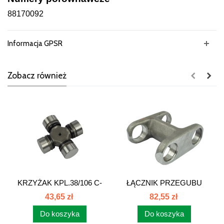
88170092
Informacja GPSR
Zobacz również
KRZYŻAK KPL.38/106 C-
ŁĄCZNIK PRZEGUBU
385 ZETOR...
C385 88170084
43,65 zł
82,55 zł
Do koszyka
Do koszyka