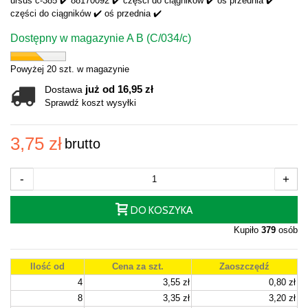
ursus c-385 ✔️ 88170092 ✔️ części do ciągników ✔️ oś przednia ✔️
części do ciągników ✔️ oś przednia ✔️
Dostępny w magazynie A B (C/034/c)
Powyżej 20 szt. w magazynie
już od 16,95 zł
Dostawa
Sprawdź koszt wysyłki
3,75 zł
brutto
-
+
DO KOSZYKA
Kupiło
379
osób
Ilość od
Cena za szt.
Zaoszczędź
4
3,55 zł
0,80 zł
8
3,35 zł
3,20 zł