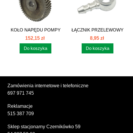
KOŁO NAPĘDU POMPY
ŁĄCZNIK PRZELEWOWY
WTRYSKOWEJ...
JEDNOSTRONNY...
152,15 zł
8,95 zł
Do koszyka
Do koszyka
Zamówienia internetowe i telefoniczne
697 971 745
Reklamacje
515 387 709
Sklep stacjonarny Czernikówko 59