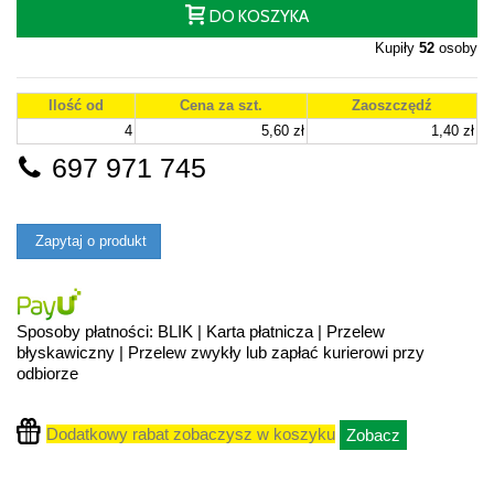
DO KOSZYKA
Kupiły
52
osoby
Ilość od
Cena za szt.
Zaoszczędź
4
5,60 zł
1,40 zł
697 971 745
Zapytaj o produkt
Sposoby płatności: BLIK | Karta płatnicza | Przelew
błyskawiczny | Przelew zwykły lub zapłać kurierowi przy
odbiorze
Dodatkowy rabat zobaczysz w koszyku
Zobacz