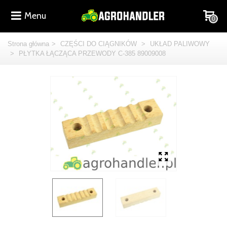
Menu
0
Strona główna
>
CZĘŚCI DO CIĄGNIKÓW
>
UKŁAD PALIWOWY
>
PŁYTKA ŁĄCZĄCA PRZEWODY C-385 89009008