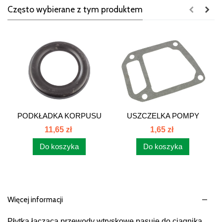
Często wybierane z tym produktem
PODKŁADKA KORPUSU
USZCZELKA POMPY
OSI...
WODY C385 89017012
11,65 zł
1,65 zł
Do koszyka
Do koszyka
Więcej informacji
Płytka łacząca przewody wtryskowe pasuje do ciągnika