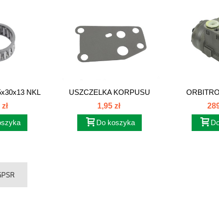
x30x13 NKL
USZCZELKA KORPUSU
ORBITROL
0x13
FILTRA OLEJU...
S1C16A
 zł
1,95 zł
289
oszyka
Do koszyka
Do
 GPSR