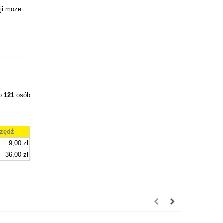
ji może
ło
121
osób
zędź
9,00 zł
36,00 zł