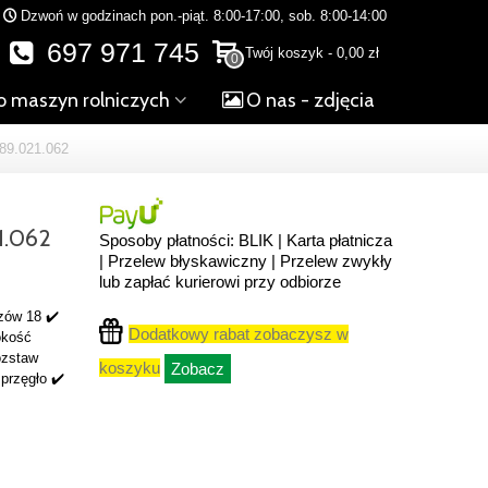
Dzwoń w godzinach pon.-piąt. 8:00-17:00, sob. 8:00-14:00
697 971 745
Twój koszyk
-
0,00 zł
0
o maszyn rolniczych
O nas - zdjęcia
9.021.062
1.062
Sposoby płatności: BLIK | Karta płatnicza
| Przelew błyskawiczny | Przelew zwykły
lub zapłać kurierowi przy odbiorze
zów 18 ✔️
Dodatkowy rabat zobaczysz w
okość
ozstaw
koszyku
Zobacz
przęgło ✔️