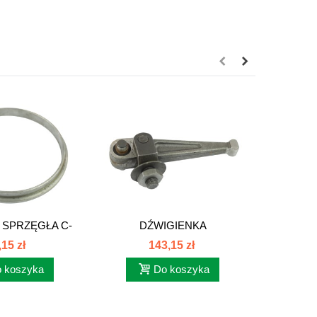
 SPRZĘGŁA C-
DŹWIGIENKA
PIERŚ
89021074
SPRZĘGŁA.KPLC385...
SPRZ
,15 zł
143,15 zł
 koszyka
Do koszyka