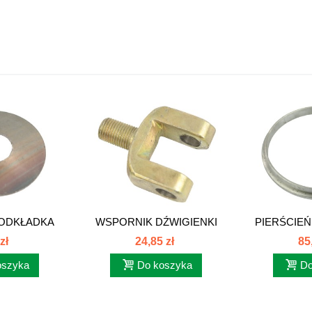
ODKŁADKA
WSPORNIK DŹWIGIENKI
PIERŚCIEŃ
047
SPRZĘGŁA...
385 
zł
24,85 zł
85
oszyka
Do koszyka
Do