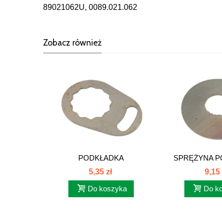
89021062U, 0089.021.062
Zobacz również
PODKŁADKA
SPRĘŻYNA P
POKR.SPRZĘGŁ.C385...
89021
5,35 zł
9,15 
Do koszyka
Do k