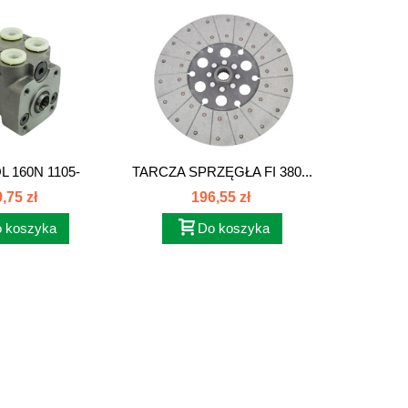
 160N 1105-
TARCZA SPRZĘGŁA FI 380...
PODKŁAD
N ACHT...
,75 zł
196,55 zł
 koszyka
Do koszyka