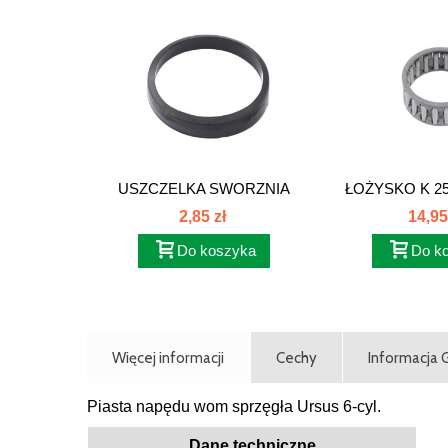
USZCZELKA SWORZNIA
ŁOŻYSKO K 25
KOŁA...
K25x3
2,85 zł
14,95
Do koszyka
Do k
Więcej informacji
Cechy
Informacja
Piasta napędu wom sprzęgła Ursus 6-cyl.
Dane techniczne