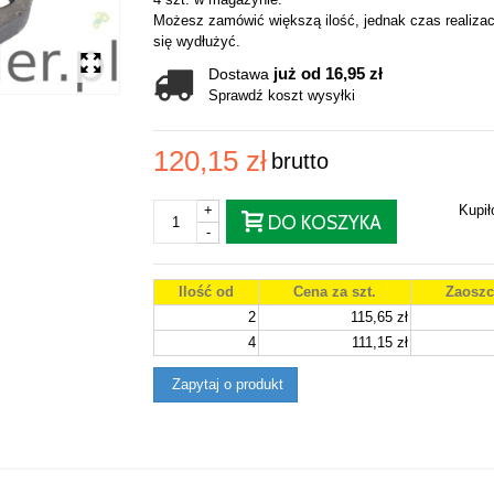
Możesz zamówić większą ilość, jednak czas realizac
się wydłużyć.
już od 16,95 zł
Dostawa
Sprawdź koszt wysyłki
120,15 zł
brutto
+
Kupi
DO KOSZYKA
-
Ilość od
Cena za szt.
Zaoszc
2
115,65 zł
4
111,15 zł
Zapytaj o produkt