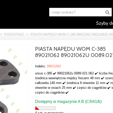
Szyby d
>
POZOSTAŁE
>
PIASTA NAPĘDU WOM C-385 89021062 89021062U 008
PIASTA NAPĘDU WOM C-385
89021062 89021062U 0089.02
Indeks:
89021062
ursus c-385 ✔️ 89021062u 0089.021.062 ✔️ liczba fre
średnica wewnętrzna między frezami 48 mm ✔️ szer
całkowita 140 mm ✔️ średnica 8 otworów 11 mm ✔️ r
otworów w osiach 25 mm ✔️ części do ciągników ✔️ s
części do ciągników ✔️
Dostępny w magazynie A B (C/041/b)
4 szt. w magazynie.