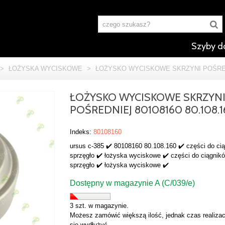
Szyby d
>
ŁOŻYSKA WYCISKOWE
>
ŁOŻYSKO WYCISKOWE SKRZYNI POŚREDN
ŁOŻYSKO WYCISKOWE SKRZYN
POŚREDNIEJ 80108160 80.108.
Indeks:
80108160
ursus c-385 ✔️ 80108160 80.108.160 ✔️ części do ci
sprzęgło ✔️ łożyska wyciskowe ✔️ części do ciągnik
sprzęgło ✔️ łożyska wyciskowe ✔️
Dostępny w magazynie A (C/039/e)
3 szt. w magazynie.
Możesz zamówić większą ilość, jednak czas realizac
się wydłużyć.