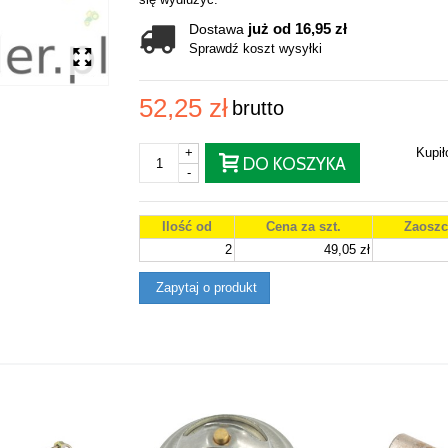
już od 16,95 zł
Dostawa
Sprawdź koszt wysyłki
52,25 zł
brutto
+
Kupi
DO KOSZYKA
-
Ilość od
Cena za szt.
Zaoszc
2
49,05 zł
Zapytaj o produkt