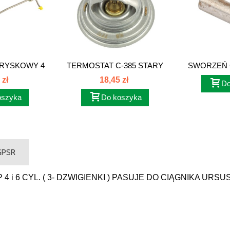
RYSKOWY 4
TERMOSTAT C-385 STARY
SWORZEŃ C
..
TYP BLOKU...
 zł
18,45 zł
Do
oszyka
Do koszyka
 GPSR
 6 CYL. ( 3- DZWIGIENKI ) PASUJE DO CIĄGNIKA URSU