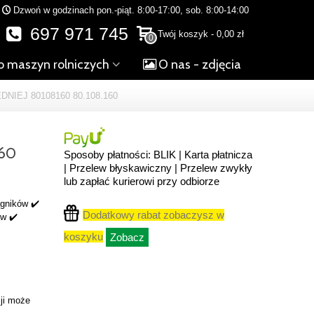
Dzwoń w godzinach pon.-piąt. 8:00-17:00, sob. 8:00-14:00
697 971 745
Twój koszyk
-
0,00 zł
0
o maszyn rolniczych
O nas - zdjęcia
IEJ 80108160 80.108.160
I
160
Sposoby płatności: BLIK | Karta płatnicza
| Przelew błyskawiczny | Przelew zwykły
lub zapłać kurierowi przy odbiorze
ągników ✔️
Dodatkowy rabat zobaczysz w
ów ✔️
koszyku
Zobacz
ji może