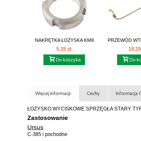
NAKRĘTKA ŁOŻYSKA KM8
PRZEWÓD WT
C-385 80121165
CYL.
5,35 zł
18,35
Do koszyka
Do k
Więcej informacji
Cechy
Informacja
ŁOŻYSKO WYCISKOWE SPRZĘGŁA STARY TYP 4 i
Zastosowanie
Ursus
C-385 i pochodne