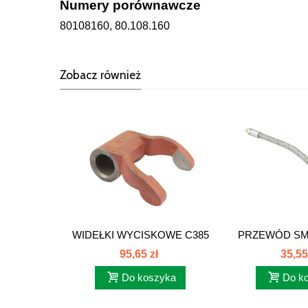
Numery porównawcze
80108160, 80.108.160
Zobacz również
WIDEŁKI WYCISKOWE C385
PRZEWÓD S
80108004
ŁOŻ.C3
95,65 zł
35,55
Do koszyka
Do k