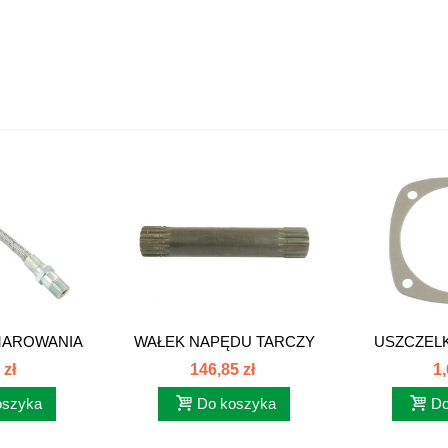
MAROWANIA
WAŁEK NAPĘDU TARCZY
USZCZEL
85...
SPRZĘG.C385...
ŁOŻ
 zł
146,85 zł
1,
oszyka
Do koszyka
Do