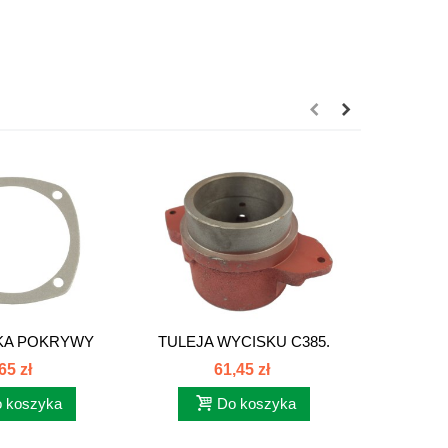
KA POKRYWY
TULEJA WYCISKU C385.
SPR
YSKA...
80108017
WYCISK
65 zł
61,45 zł
 koszyka
Do koszyka