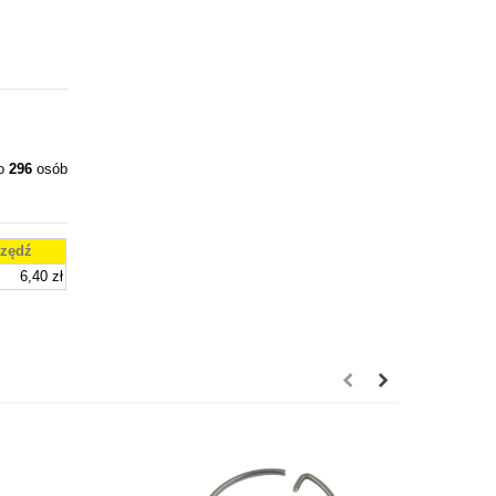
ło
296
osób
zędź
6,40 zł